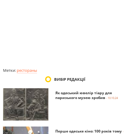
Метки:
рестораны
ВИБІР РЕДАКЦІЇ
Як одеський ювелір тіару для
паризького музею зробив
- 10.10.24
Перше одеське кіно: 100 років тому
-