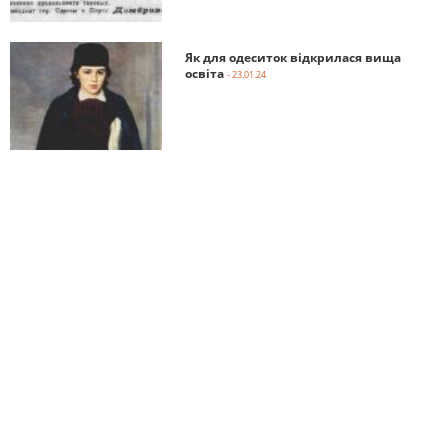
Як для одеситок відкрилася вища
освіта
- 23.01.24