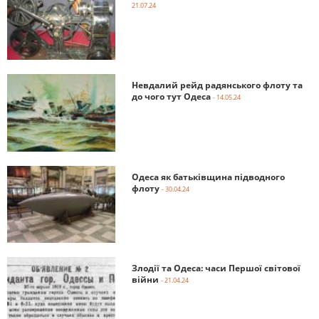
21.07.24
Невдалий рейд радянського флоту та
до чого тут Одеса
- 14.05.24
Одеса як батьківщина підводного
флоту
- 30.04.24
Злодії та Одеса: часи Першої світової
війни
- 21.04.24