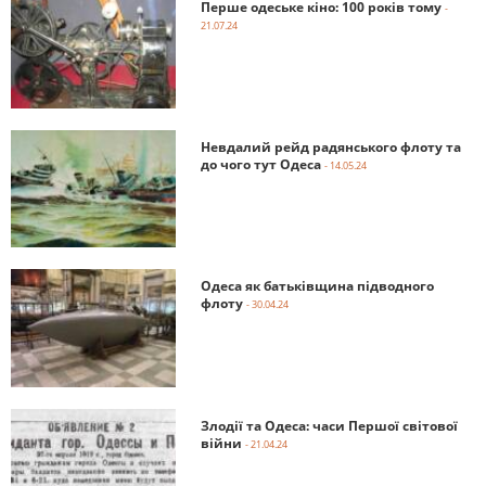
Перше одеське кіно: 100 років тому
-
21.07.24
Невдалий рейд радянського флоту та
до чого тут Одеса
- 14.05.24
Одеса як батьківщина підводного
флоту
- 30.04.24
Злодії та Одеса: часи Першої світової
війни
- 21.04.24