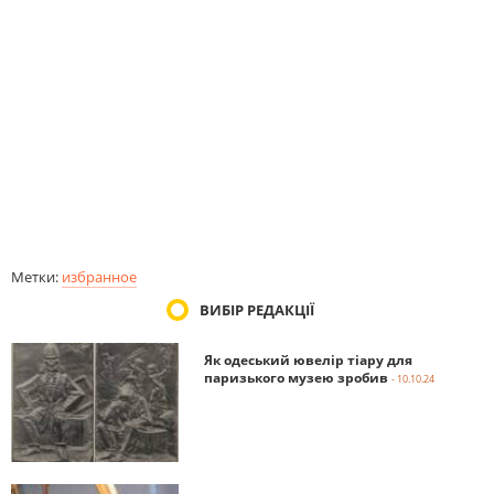
Метки:
избранное
ВИБІР РЕДАКЦІЇ
Як одеський ювелір тіару для
паризького музею зробив
- 10.10.24