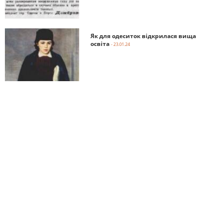
Як для одеситок відкрилася вища
освіта
- 23.01.24