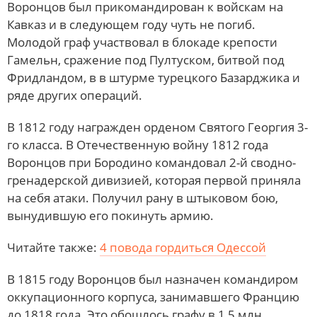
Воронцов был прикомандирован к войскам на
Кавказ и в следующем году чуть не погиб.
Молодой граф участвовал в блокаде крепости
Гамельн, сражение под Пултуском, битвой под
Фридландом, в в штурме турецкого Базарджика и
ряде других операций.
В 1812 году награжден орденом Святого Георгия 3-
го класса. В Отечественную войну 1812 года
Воронцов при Бородино командовал 2-й сводно-
гренадерской дивизией, которая первой приняла
на себя атаки. Получил рану в штыковом бою,
вынудившую его покинуть армию.
Читайте также:
4 повода гордиться Одессой
В 1815 году Воронцов был назначен командиром
оккупационного корпуса, занимавшего Францию
до 1818 года. Это обошлось графу в 1,5 млн