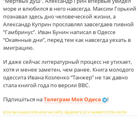
“Мертвых душ”. Александр Грин впервые увидел
море и влюбился в него навсегда. Максим Горький
познавал здесь дно человеческой жизни, а
Александр Куприн прославлял завсегдаев пивной
“Гамбринус”. Иван Бунин написал в Одессе
“Окаянные дни”, перед тем как навсегда уехать в
эмиграцию.
И даже сейчас литературный процесс не утихает,
хотя и менее заметен, чем ранее. Книга молодого
одессита Ивана Козленко “Танжер” не так давно
стала книгой года по версии ВВС.
Підпишіться на
Телеграм Моя Одеса
!
ЕСЛИ ВЫ НАШЛИ ОПЕЧАТКУ НА САЙТЕ, ВЫДЕЛИТЕ ЕЕ И НАЖМИТЕ CTRL+ENTER