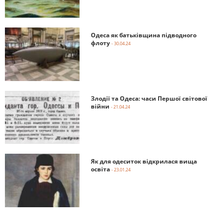
Одеса як батьківщина підводного
флоту
- 30.04.24
Злодії та Одеса: часи Першої світової
війни
- 21.04.24
Як для одеситок відкрилася вища
освіта
- 23.01.24