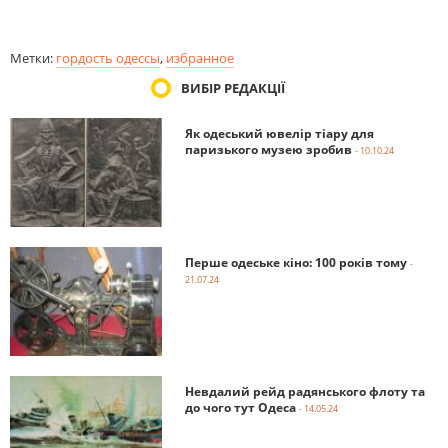
Метки:
гордость одессы
,
избранное
ВИБІР РЕДАКЦІЇ
Як одеський ювелір тіару для
паризького музею зробив
- 10.10.24
Перше одеське кіно: 100 років тому
-
21.07.24
Невдалий рейд радянського флоту та
до чого тут Одеса
- 14.05.24