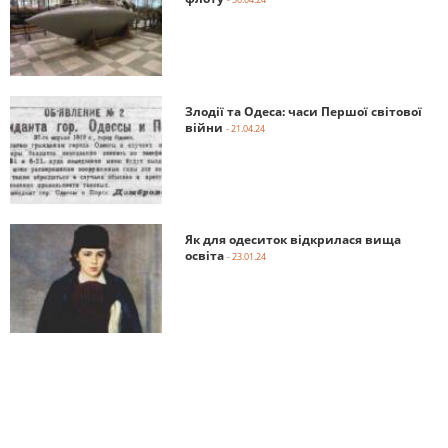
Злодії та Одеса: часи Першої світової
війни
- 21.04.24
Як для одеситок відкрилася вища
освіта
- 23.01.24