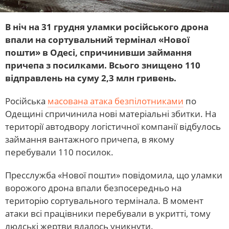
В ніч на 31 грудня уламки російського дрона
впали на сортувальний термінал «Нової
пошти» в Одесі, спричинивши займання
причепа з посилками. Всього знищено 110
відправлень на суму 2,3 млн гривень.
Російська
масована атака безпілотниками
по
Одещині спричинила нові матеріальні збитки. На
території автодвору логістичної компанії відбулось
займання вантажного причепа, в якому
перебували 110 посилок.
Пресслужба «Нової пошти» повідомила, що уламки
ворожого дрона впали безпосередньо на
територію сортувального термінала. В момент
атаки всі працівники перебували в укритті, тому
людські жертви вдалось уникнути.