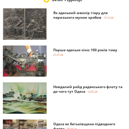
Як одеський ювелір тіару для
паризького музею зробив
- 10.10.24
Перше одеське кіно: 100 років тому
-
21.07.24
Невдалий рейд радянського флоту та
до чого тут Одеса
- 14.05.24
Одеса як батьківщина підводного
флоту
- 30.04.24