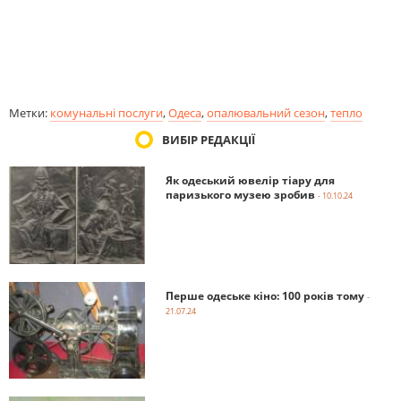
Метки:
комунальні послуги
,
Одеса
,
опалювальний сезон
,
тепло
ВИБІР РЕДАКЦІЇ
Як одеський ювелір тіару для
паризького музею зробив
- 10.10.24
Перше одеське кіно: 100 років тому
-
21.07.24