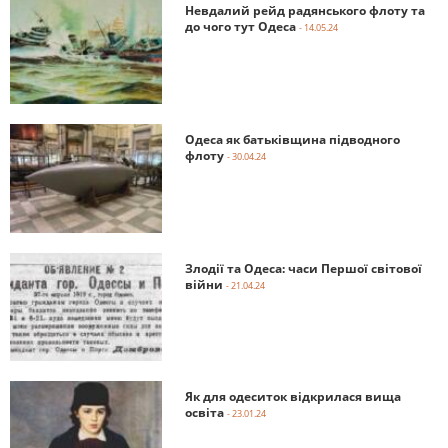
Невдалий рейд радянського флоту та
до чого тут Одеса
- 14.05.24
Одеса як батьківщина підводного
флоту
- 30.04.24
Злодії та Одеса: часи Першої світової
війни
- 21.04.24
Як для одеситок відкрилася вища
освіта
- 23.01.24