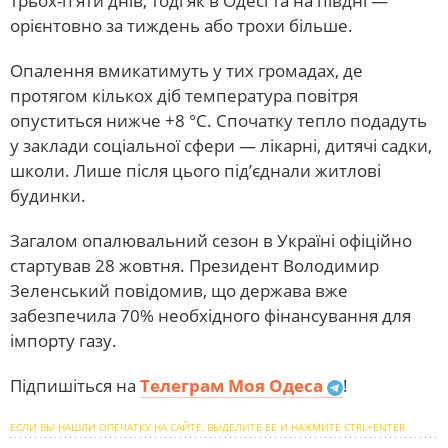
трьох-п’яти днів, тоді як в Одесі та на півдні —
орієнтовно за тиждень або трохи більше.
Опалення вмикатимуть у тих громадах, де
протягом кількох діб температура повітря
опуститься нижче +8 °C. Спочатку тепло подадуть
у заклади соціальної сфери — лікарні, дитячі садки,
школи. Лише після цього під’єднали житлові
будинки.
Загалом опалювальний сезон в Україні офіційно
стартував 28 жовтня. Президент Володимир
Зеленський повідомив, що держава вже
забезпечила 70% необхідного фінансування для
імпорту газу.
Підпишіться на
Телеграм Моя Одеса
!
ЕСЛИ ВЫ НАШЛИ ОПЕЧАТКУ НА САЙТЕ, ВЫДЕЛИТЕ ЕЕ И НАЖМИТЕ CTRL+ENTER