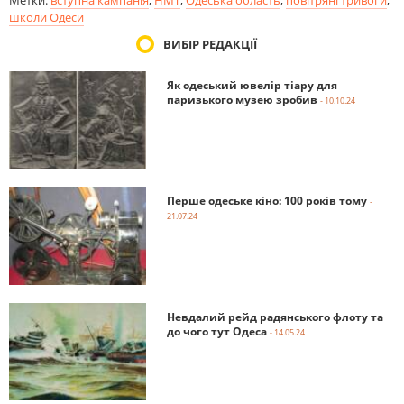
школи Одеси
ВИБІР РЕДАКЦІЇ
Як одеський ювелір тіару для
паризького музею зробив
- 10.10.24
Перше одеське кіно: 100 років тому
-
21.07.24
Невдалий рейд радянського флоту та
до чого тут Одеса
- 14.05.24