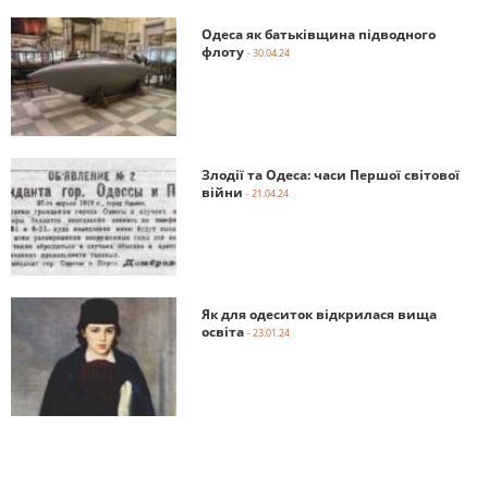
Одеса як батьківщина підводного
флоту
- 30.04.24
Злодії та Одеса: часи Першої світової
війни
- 21.04.24
Як для одеситок відкрилася вища
освіта
- 23.01.24