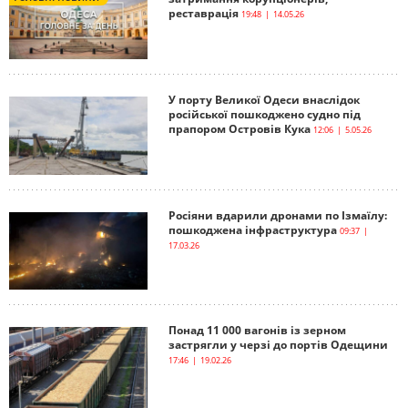
реставрація
19:48 | 14.05.26
У порту Великої Одеси внаслідок
російської пошкоджено судно під
прапором Островів Кука
12:06 | 5.05.26
Росіяни вдарили дронами по Ізмаїлу:
пошкоджена інфраструктура
09:37 |
17.03.26
Понад 11 000 вагонів із зерном
застрягли у черзі до портів Одещини
17:46 | 19.02.26