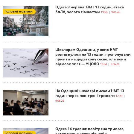
Одеса 9 червня: НМТ 13 годин, атака
Головні новини
БпЛА, золото гімнастки
19:50 | 9.06.26
Школярам Одещини, у яких НМТ
розтягнулося на 13 годин, пропонували
прийти на додаткову сесію, але вони
відмовилися — УЦОЯО
19:34 | 9.06.26
На Одещині школярі писали НМТ 13
годин через повітряні тривоги
12:29 |
9.06.26
Одеса 14 травня: повітряна тривога,
Головні новини
затримання корупціонерів,