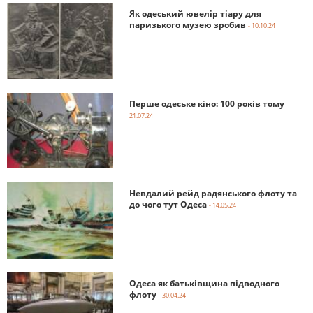
Як одеський ювелір тіару для
паризького музею зробив
- 10.10.24
Перше одеське кіно: 100 років тому
-
21.07.24
Невдалий рейд радянського флоту та
до чого тут Одеса
- 14.05.24
Одеса як батьківщина підводного
флоту
- 30.04.24