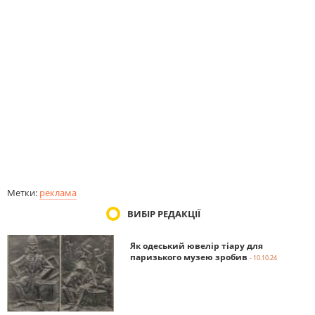
Метки:
реклама
ВИБІР РЕДАКЦІЇ
Як одеський ювелір тіару для
паризького музею зробив
- 10.10.24