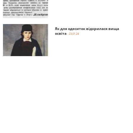
Як для одеситок відкрилася вища
освіта
- 23.01.24