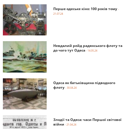
Перше одеське кіно: 100 років тому
-
21.07.24
Невдалий рейд радянського флоту та
до чого тут Одеса
- 14.05.24
Одеса як батьківщина підводного
флоту
- 30.04.24
Злодії та Одеса: часи Першої світової
війни
- 21.04.24