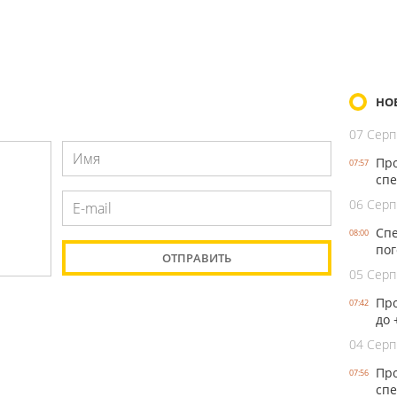
НО
07 Серп
Про
07:57
спе
06 Серп
Спе
08:00
пог
05 Серп
Про
07:42
до 
04 Серп
Про
07:56
спе