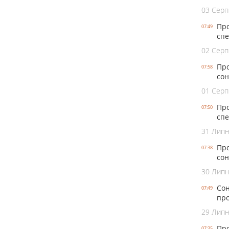
03 Серп
Про
07:49
спе
02 Серп
Про
07:58
сон
01 Серп
Про
07:50
спе
31 Лип
Про
07:38
сон
30 Лип
Сон
07:49
про
29 Лип
Про
07:35