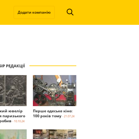
Додати компанію
ІР РЕДАКЦІЇ
ький ювелір
Перше одеське кіно:
я паризького
100 років тому
- 21.07.24
робив
- 10.10.24