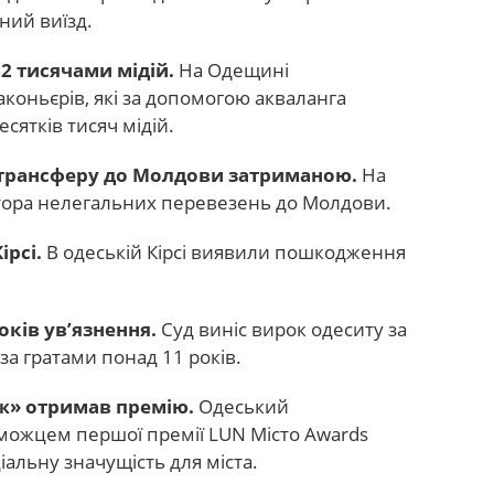
ний виїзд.
62 тисячами мідій.
На Одещині
коньєрів, які за допомогою акваланга
сятків тисяч мідій.
 трансферу до Молдови затриманою.
На
тора нелегальних перевезень до Молдови.
ірсі.
В одеській Кірсі виявили пошкодження
оків ув’язнення.
Суд виніс вирок одеситу за
за гратами понад 11 років.
ж» отримав премію.
Одеський
можцем першої премії LUN Місто Awards
альну значущість для міста.