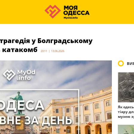
 трагедія у Болградському
 з катакомб
20:11 | 13.06.2026
ВИБ
Як одес
тіару дл
музею з