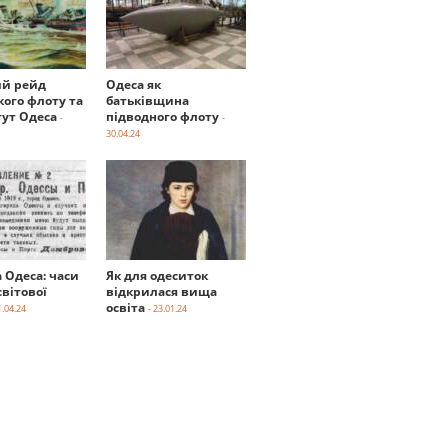
й рейд
Одеса як
кого флоту та
батьківщина
тут Одеса
підводного флоту
-
-
30.04.24
а Одеса: часи
Як для одеситок
вітової
відкрилася вища
освіта
1.04.24
- 23.01.24