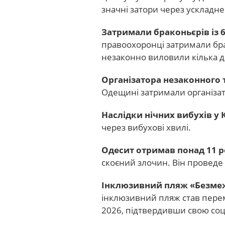
значні затори через ускладне
Затримали браконьєрів із 
правоохоронці затримали бра
незаконно виловили кілька де
Організатора незаконного
Одещині затримали організа
Наслідки нічних вибухів у К
через вибухові хвилі.
Одесит отримав понад 11 р
скоєний злочин. Він проведе 
Інклюзивний пляж «Безме
інклюзивний пляж став пере
2026, підтвердивши свою соці