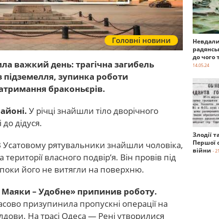
Головні новини
Невдали
радянсь
до чого 
ла важкий день: трагічна загибель
14.05.24
з підземелля, зупинка роботи
атримання браконьєрів.
районі.
У річці знайшли тіло дворічного
 до дідуся.
Злодії т
Першої с
В Усатовому рятувальники знайшли чоловіка,
війни
- 2
 території власного подвір’я. Він провів під
 поки його не витягли на поверхню.
 Маяки – Удобне» припинив роботу.
ово призупинила пропускні операції на
лдови. На трасі Одеса — Рені утворилися