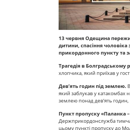
13 червня Одещина пережи
дитини, спасіння чоловіка 
прикордонного пункту та з
Трагедія в Болградському 
хлопчика, який приїхав у гості
Дев’ять годин під землею.
який заблукав у катакомбах на
землею понад дев’ять годин,
Пункт пропуску «Паланка –
Держприкордонслужба тимчас
цьому пункті пропуску до Мо