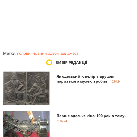
Метки:
головні новини одеси
,
дайджест
ВИБІР РЕДАКЦІЇ
Як одеський ювелір тіару для
паризького музею зробив
- 10.10.24
Перше одеське кіно: 100 років тому
-
21.07.24