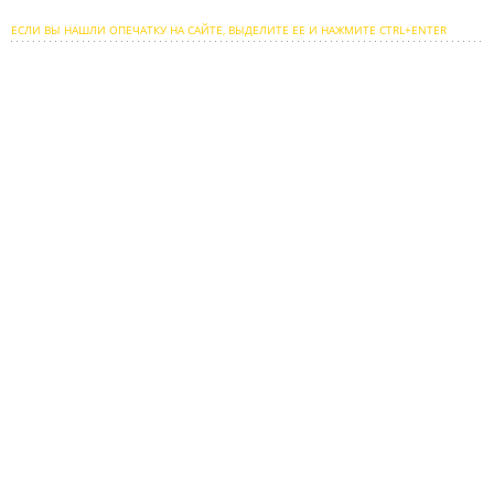
ЕСЛИ ВЫ НАШЛИ ОПЕЧАТКУ НА САЙТЕ, ВЫДЕЛИТЕ ЕЕ И НАЖМИТЕ CTRL+ENTER