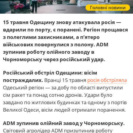
Головні новини
15 травня Одещину знову атакувала росія —
вдарили по порту, є поранені. Регіон прощався
з полеглими захисниками, а п’ятеро
військових повернулися з полону. ADM
зупинив роботу олійного заводу в
Чорноморську через російський удар.
Російський обстріл Одещини: вісім
постраждалих.
Вранці 15 травня
росія обстріляла
Одеський регіон — за добу по області випустили
сім ракет та понад сотню дронів. Удари було
завдано по житлових будинках та одному з портів
Великої Одеси, вісім людей отримали поранення.
ADM зупинив олійний завод у Чорноморську.
Світовий агролідер ADM призупинив роботу