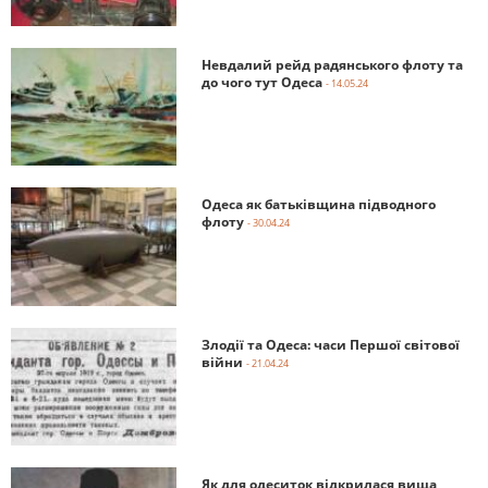
Невдалий рейд радянського флоту та
до чого тут Одеса
- 14.05.24
Одеса як батьківщина підводного
флоту
- 30.04.24
Злодії та Одеса: часи Першої світової
війни
- 21.04.24
Як для одеситок відкрилася вища