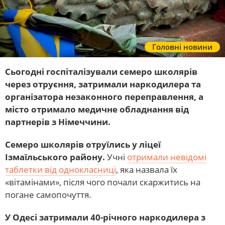
Головні новини
Сьогодні госпіталізували семеро школярів
через отруєння, затримали наркодилера та
організатора незаконного переправлення, а
місто отримало медичне обладнання від
партнерів з Німеччини.
Семеро школярів отруїлись у ліцеї
Ізмаїльського району.
Учні
отримали невідомі
таблетки від однокласниці
, яка назвала їх
«вітамінами», після чого почали скаржитись на
погане самопочуття.
У Одесі затримали 40-річного наркодилера з