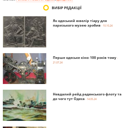
ВИБІР РЕДАКЦІЇ
Як одеський ювелір тіару для
паризького музею зробив
- 10.10.24
Перше одеське кіно: 100 років тому
-
21.07.24
Невдалий рейд радянського флоту та
до чого тут Одеса
- 14.05.24