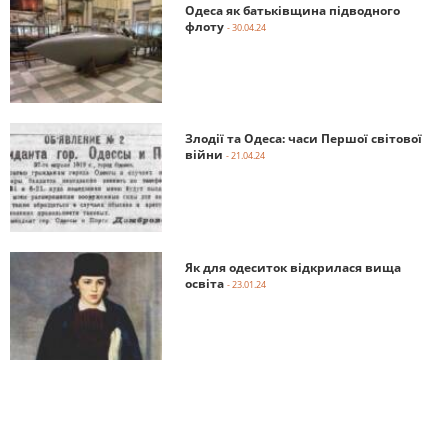
Одеса як батьківщина підводного
флоту
- 30.04.24
Злодії та Одеса: часи Першої світової
війни
- 21.04.24
Як для одеситок відкрилася вища
освіта
- 23.01.24