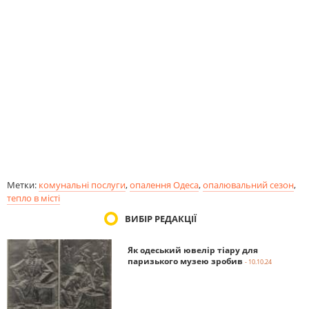
Метки:
комунальні послуги
,
опалення Одеса
,
опалювальний сезон
,
тепло в місті
ВИБІР РЕДАКЦІЇ
Як одеський ювелір тіару для
паризького музею зробив
- 10.10.24