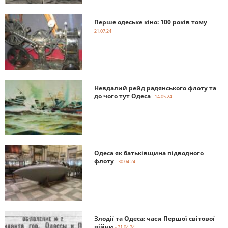
Перше одеське кіно: 100 років тому
-
21.07.24
Невдалий рейд радянського флоту та
до чого тут Одеса
- 14.05.24
Одеса як батьківщина підводного
флоту
- 30.04.24
Злодії та Одеса: часи Першої світової
війни
- 21.04.24