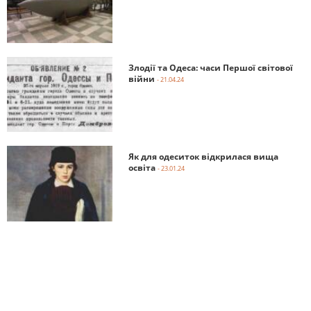
Злодії та Одеса: часи Першої світової
війни
- 21.04.24
Як для одеситок відкрилася вища
освіта
- 23.01.24