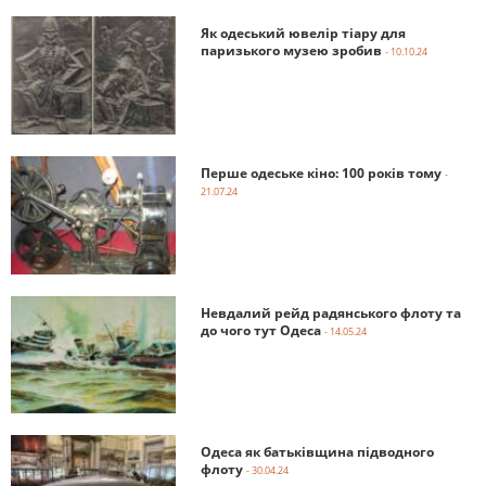
Як одеський ювелір тіару для
паризького музею зробив
- 10.10.24
Перше одеське кіно: 100 років тому
-
21.07.24
Невдалий рейд радянського флоту та
до чого тут Одеса
- 14.05.24
Одеса як батьківщина підводного
флоту
- 30.04.24