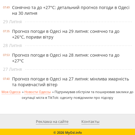
Сонячно та до +27°С: детальний прогноз погоди в Одесі
07:49
на 30 липня
29 Липня
Прогноз погоди в Одесі на 29 липня: сонячно та до
07:35
+26°С, пориви вітру
28 Липня
Прогноз погоди в Одесі на 28 липня: сонячно та до
07:53
+27°С
27 Липня
Прогноз погоди в Одесі на 27 липня: мінлива хмарність
07:40
та поривчастий вітер
Моя Одесса
»
Новости Одессы
»
Підтримував обстріли та поширював заклики до
окупації міста в TikTok: одеситу повідомили про підозру
Реклама на сайте
Контакты
© 2026 MyOd.info