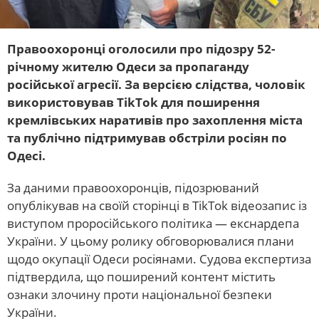
Правоохоронці оголосили про підозру 52-
річному жителю Одеси за пропаганду
російської агресії. За версією слідства, чоловік
використовував TikTok для поширення
кремлівських наративів про захоплення міста
та публічно підтримував обстріли росіян по
Одесі.
За даними правоохоронців, підозрюваний
опублікував на своїй сторінці в TikTok відеозапис із
виступом проросійського політика — екснардепа
України. У цьому ролику обговорювалися плани
щодо окупації Одеси росіянами. Судова експертиза
підтвердила, що поширений контент містить
ознаки злочину проти національної безпеки
України.