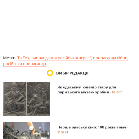
Метки:
TikTok
,
виправдання російської агресії
,
пропаганда війни
,
російська пропаганда
ВИБІР РЕДАКЦІЇ
Як одеський ювелір тіару для
паризького музею зробив
- 10.10.24
Перше одеське кіно: 100 років тому
-
21.07.24