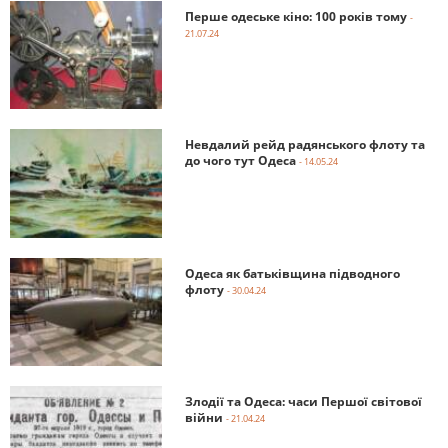
Перше одеське кіно: 100 років тому
-
21.07.24
Невдалий рейд радянського флоту та
до чого тут Одеса
- 14.05.24
Одеса як батьківщина підводного
флоту
- 30.04.24
Злодії та Одеса: часи Першої світової
війни
- 21.04.24