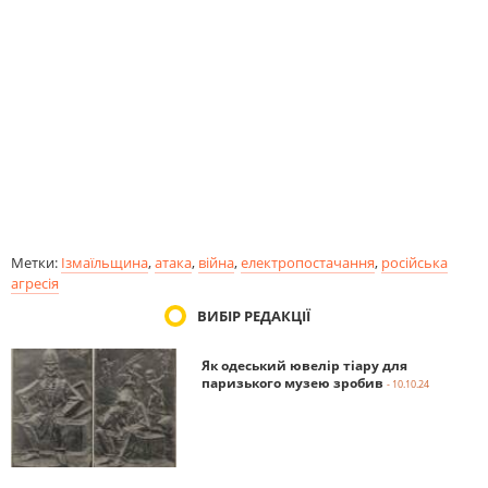
Метки:
Ізмаїльщина
,
атака
,
війна
,
електропостачання
,
російська
агресія
ВИБІР РЕДАКЦІЇ
Як одеський ювелір тіару для
паризького музею зробив
- 10.10.24