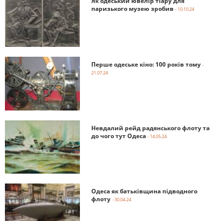
Як одеський ювелір тіару для
паризького музею зробив
- 10.10.24
Перше одеське кіно: 100 років тому
-
21.07.24
Невдалий рейд радянського флоту та
до чого тут Одеса
- 14.05.24
Одеса як батьківщина підводного
флоту
- 30.04.24