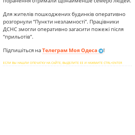
поранення отримали щонайменше семеро людей.
Для жителів пошкоджених будинків оперативно
розгорнули “Пункти незламності”. Працівники
ДСНС змогли оперативно загасити пожежі після
“прильотів”.
Підпишіться на
Телеграм Моя Одеса
!
ЕСЛИ ВЫ НАШЛИ ОПЕЧАТКУ НА САЙТЕ, ВЫДЕЛИТЕ ЕЕ И НАЖМИТЕ CTRL+ENTER