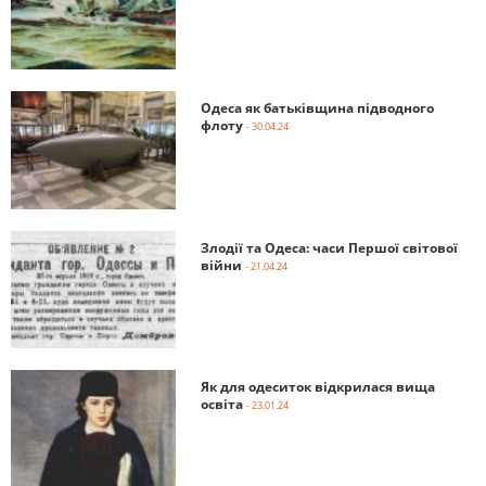
Одеса як батьківщина підводного
флоту
- 30.04.24
Злодії та Одеса: часи Першої світової
війни
- 21.04.24
Як для одеситок відкрилася вища
освіта
- 23.01.24