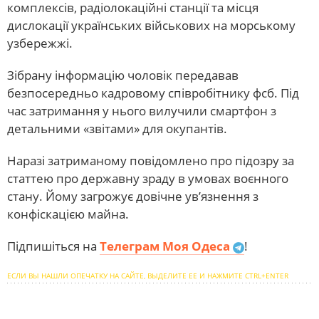
комплексів, радіолокаційні станції та місця
дислокації українських військових на морському
узбережжі.
Зібрану інформацію чоловік передавав
безпосередньо кадровому співробітнику фсб. Під
час затримання у нього вилучили смартфон з
детальними «звітами» для окупантів.
Наразі затриманому повідомлено про підозру за
статтею про державну зраду в умовах воєнного
стану. Йому загрожує довічне ув’язнення з
конфіскацією майна.
Підпишіться на
Телеграм Моя Одеса
!
ЕСЛИ ВЫ НАШЛИ ОПЕЧАТКУ НА САЙТЕ, ВЫДЕЛИТЕ ЕЕ И НАЖМИТЕ CTRL+ENTER