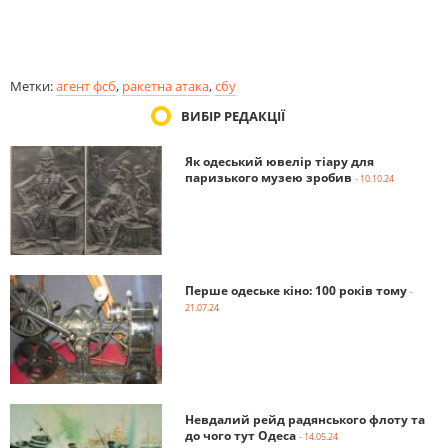
Метки:
агент фсб
,
ракетна атака
,
сбу
ВИБІР РЕДАКЦІЇ
Як одеський ювелір тіару для
паризького музею зробив
- 10.10.24
Перше одеське кіно: 100 років тому
-
21.07.24
Невдалий рейд радянського флоту та
до чого тут Одеса
- 14.05.24