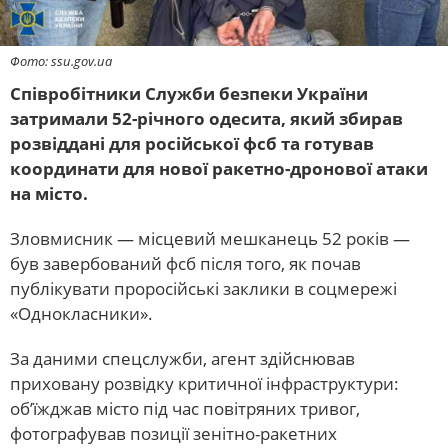
Фото: ssu.gov.ua
Співробітники Служби безпеки України
затримали 52-річного одесита, який збирав
розвіддані для російської фсб та готував
координати для нової ракетно-дронової атаки
на місто.
Зловмисник — місцевий мешканець 52 років —
був завербований фсб після того, як почав
публікувати проросійські заклики в соцмережі
«Однокласники».
За даними спецслужби, агент здійснював
приховану розвідку критичної інфраструктури:
об’їжджав місто під час повітряних тривог,
фотографував позиції зенітно-ракетних