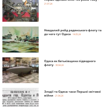
21.07.24
Невдалий рейд радянського флоту та
до чого тут Одеса
- 14.05.24
Одеса як батьківщина підводного
флоту
- 30.04.24
Злодії та Одеса: часи Першої світової
війни
- 21.04.24