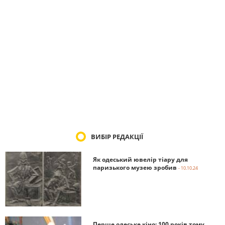
ВИБІР РЕДАКЦІЇ
Як одеський ювелір тіару для
паризького музею зробив
- 10.10.24
Перше одеське кіно: 100 років тому
-