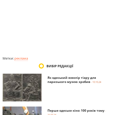
Метки:
реклама
ВИБІР РЕДАКЦІЇ
Як одеський ювелір тіару для
паризького музею зробив
- 10.10.24
Перше одеське кіно: 100 років тому
-
21.07.24