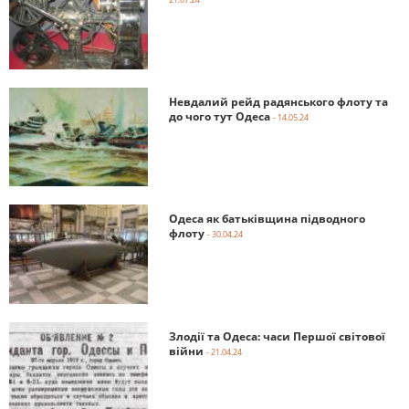
Невдалий рейд радянського флоту та
до чого тут Одеса
- 14.05.24
Одеса як батьківщина підводного
флоту
- 30.04.24
Злодії та Одеса: часи Першої світової
війни
- 21.04.24