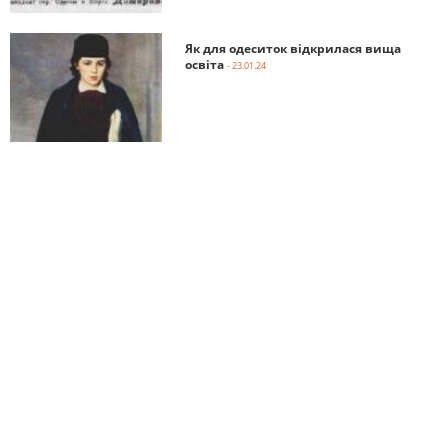
Як для одеситок відкрилася вища
освіта
- 23.01.24