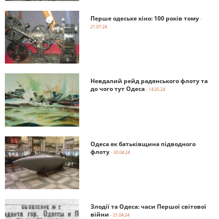
Перше одеське кіно: 100 років тому
-
21.07.24
Невдалий рейд радянського флоту та
до чого тут Одеса
- 14.05.24
Одеса як батьківщина підводного
флоту
- 30.04.24
Злодії та Одеса: часи Першої світової
війни
- 21.04.24