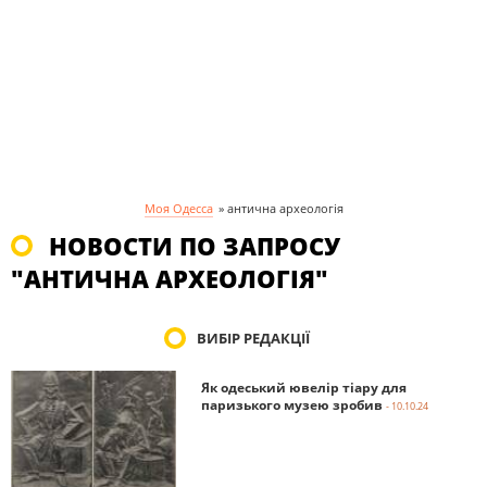
Моя Одесса
»
антична археологія
НОВОСТИ ПО ЗАПРОСУ
"АНТИЧНА АРХЕОЛОГІЯ"
ВИБІР РЕДАКЦІЇ
Як одеський ювелір тіару для
паризького музею зробив
- 10.10.24