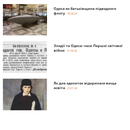
Одеса як батьківщина підводного
флоту
- 30.04.24
Злодії та Одеса: часи Першої світової
війни
- 21.04.24
Як для одеситок відкрилася вища
освіта
- 23.01.24