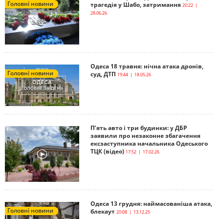
Головні новини
трагедія у Шабо, затримання
20:22 |
28.06.26
Одеса 18 травня: нічна атака дронів,
Головні новини
суд, ДТП
19:44 | 18.05.26
П’ять авто і три будинки: у ДБР
заявили про незаконне збагачення
ексзаступника начальника Одеського
ТЦК (відео)
17:52 | 17.02.26
Одеса 13 грудня: наймасованіша атака,
Головні новини
блекаут
20:08 | 13.12.25