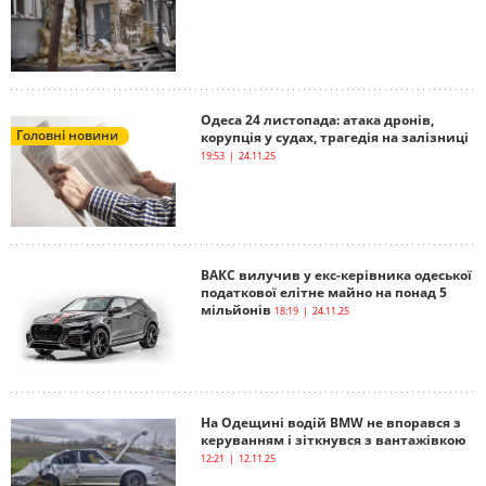
Одеса 24 листопада: атака дронів,
Головні новини
корупція у судах, трагедія на залізниці
19:53 | 24.11.25
ВАКС вилучив у екс-керівника одеської
податкової елітне майно на понад 5
мільйонів
18:19 | 24.11.25
На Одещині водій BMW не впорався з
керуванням і зіткнувся з вантажівкою
12:21 | 12.11.25