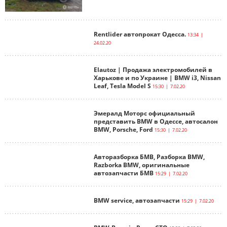
Rentlider автопрокат Одесса.
13:34 |
24.02.20
Elautoz | Продажа электромобилей в
Харькове и по Украине | BMW i3, Nissan
Leaf, Tesla Model S
15:30 | 7.02.20
Эмералд Моторс официальный
представить BMW в Одессе, автосалон
BMW, Porsche, Ford
15:30 | 7.02.20
Авторазборка БМВ, Разборка BMW,
Razborka BMW, оригинальные
автозапчасти БМВ
15:29 | 7.02.20
BMW service, автозапчасти
15:29 | 7.02.20