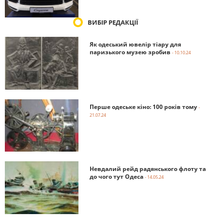
ВИБІР РЕДАКЦІЇ
Як одеський ювелір тіару для
паризького музею зробив
- 10.10.24
Перше одеське кіно: 100 років тому
-
21.07.24
Невдалий рейд радянського флоту та
до чого тут Одеса
- 14.05.24