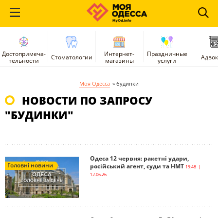
Достопримеча-
Интернет-
Праздничные
Стоматологии
Адво
тельности
магазины
услуги
Моя Одесса
»
будинки
НОВОСТИ ПО ЗАПРОСУ
"БУДИНКИ"
Одеса 12 червня: ракетні удари,
Головні новини
російський агент, суди та НМТ
19:48 |
12.06.26