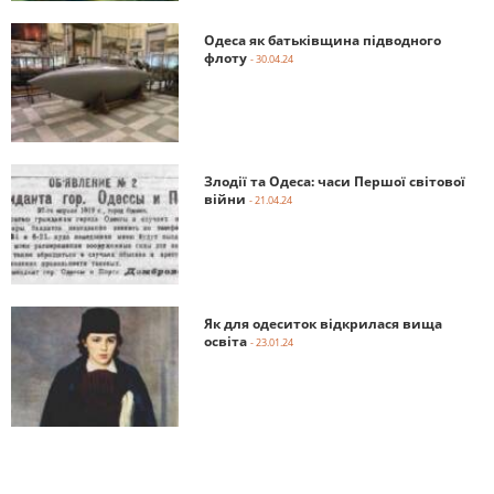
Одеса як батьківщина підводного
флоту
- 30.04.24
Злодії та Одеса: часи Першої світової
війни
- 21.04.24
Як для одеситок відкрилася вища
освіта
- 23.01.24