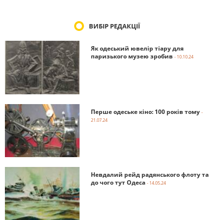
ВИБІР РЕДАКЦІЇ
Як одеський ювелір тіару для
паризького музею зробив
- 10.10.24
Перше одеське кіно: 100 років тому
-
21.07.24
Невдалий рейд радянського флоту та
до чого тут Одеса
- 14.05.24