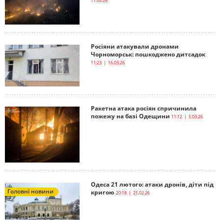
17.03.26
Росіяни атакували дронами
Чорноморськ: пошкоджено дитсадок
11:23 | 16.03.26
Ракетна атака росіян спричинила
пожежу на базі Одещини
11:12 | 5.03.26
Одеса 21 лютого: атаки дронів, діти під
Головні новини
кригою
20:18 | 21.02.26