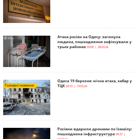
Атака росіян на Одесу: загинула
людина, пошкодження зафіксували у
трьох районах
09:00 | 28.03.26
Одеса 19 березня: нічна атака, хабар у
Головні новини
ТЦК
20:10 | 19.03.26
Росіяни вдарили дронами по Ізмаїлу:
пошкоджена інфраструктура
09:37 |