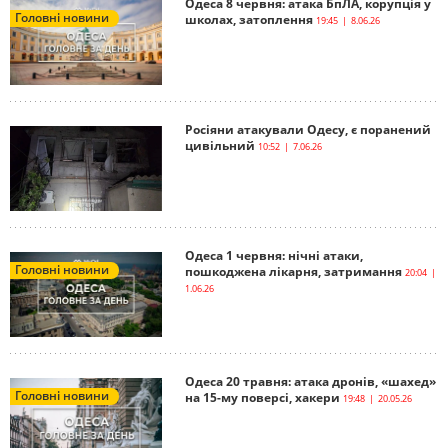
Одеса 8 червня: атака БпЛА, корупція у
Головні новини
школах, затоплення
19:45 | 8.06.26
Росіяни атакували Одесу, є поранений
цивільний
10:52 | 7.06.26
Одеса 1 червня: нічні атаки,
Головні новини
пошкоджена лікарня, затримання
20:04 |
1.06.26
Одеса 20 травня: атака дронів, «шахед»
Головні новини
на 15-му поверсі, хакери
19:48 | 20.05.26