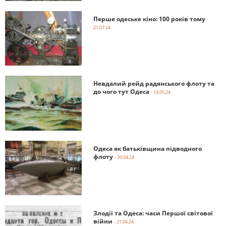
Перше одеське кіно: 100 років тому
-
21.07.24
Невдалий рейд радянського флоту та
до чого тут Одеса
- 14.05.24
Одеса як батьківщина підводного
флоту
- 30.04.24
Злодії та Одеса: часи Першої світової
війни
- 21.04.24