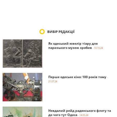
ВИБІР РЕДАКЦІЇ
Як одеський ювелір тіару для
паризького музею зробив
- 10.10.24
Перше одеське кіно: 100 років тому
-
21.07.24
Невдалий рейд радянського флоту та
до чого тут Одеса
- 14.05.24