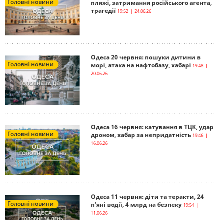
Головні новини
пляжі, затримання російського агента,
трагедії
19:52 | 24.06.26
Одеса 20 червня: пошуки дитини в
Головні новини
морі, атака на нафтобазу, хабарі
19:48 |
20.06.26
Одеса 16 червня: катування в ТЦК, удар
Головні новини
дроном, хабар за непридатність
19:46 |
16.06.26
Одеса 11 червня: діти та теракти, 24
Головні новини
п’яні водії, 4 млрд на безпеку
19:54 |
11.06.26