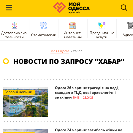
Достопримеча-
Интернет-
Праздничные
Стоматологии
Адво
тельности
магазины
услуги
Моя Одесса
»
хабар
НОВОСТИ ПО ЗАПРОСУ "ХАБАР"
Одеса 26 червня: трагедія на воді,
Головні новини
скандал з ТЦК, нові археологічні
знахідки
19:46 | 26.06.26
Одеса 24 червня: загибель жінки на