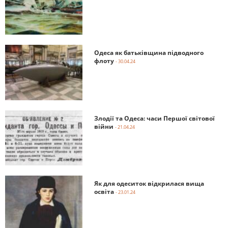
Одеса як батьківщина підводного
флоту
- 30.04.24
Злодії та Одеса: часи Першої світової
війни
- 21.04.24
Як для одеситок відкрилася вища
освіта
- 23.01.24