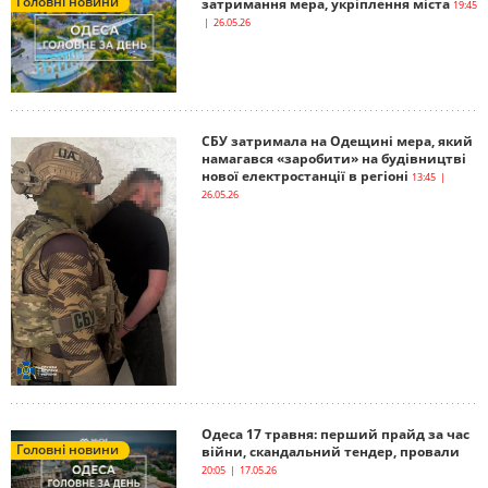
Головні новини
затримання мера, укріплення міста
19:45
| 26.05.26
СБУ затримала на Одещині мера, який
намагався «заробити» на будівництві
нової електростанції в регіоні
13:45 |
26.05.26
Одеса 17 травня: перший прайд за час
Головні новини
війни, скандальний тендер, провали
20:05 | 17.05.26