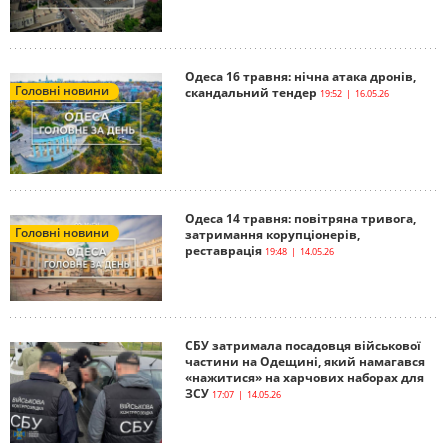
Одеса 16 травня: нічна атака дронів,
Головні новини
скандальний тендер
19:52 | 16.05.26
Одеса 14 травня: повітряна тривога,
Головні новини
затримання корупціонерів,
реставрація
19:48 | 14.05.26
СБУ затримала посадовця військової
частини на Одещині, який намагався
«нажитися» на харчових наборах для
ЗСУ
17:07 | 14.05.26