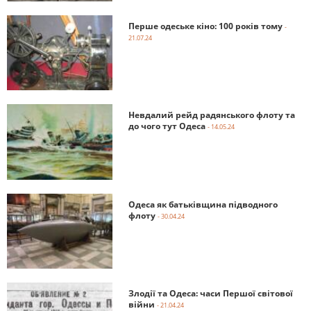
Перше одеське кіно: 100 років тому
-
21.07.24
Невдалий рейд радянського флоту та
до чого тут Одеса
- 14.05.24
Одеса як батьківщина підводного
флоту
- 30.04.24
Злодії та Одеса: часи Першої світової
війни
- 21.04.24