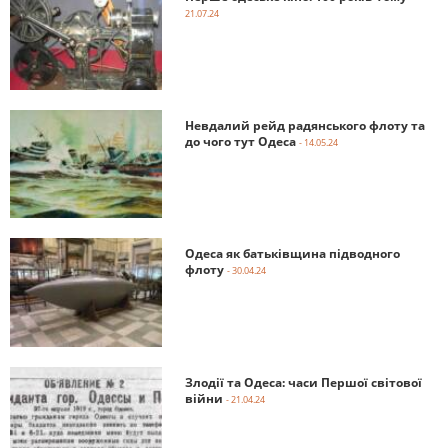
21.07.24
Невдалий рейд радянського флоту та
до чого тут Одеса
- 14.05.24
Одеса як батьківщина підводного
флоту
- 30.04.24
Злодії та Одеса: часи Першої світової
війни
- 21.04.24