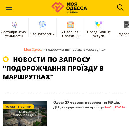
Достопримеча-
Интернет-
Праздничные
Стоматологии
Адво
тельности
магазины
услуги
Моя Одесса
»
подорожчання проїзду в маршрутках
НОВОСТИ ПО ЗАПРОСУ
"ПОДОРОЖЧАННЯ ПРОЇЗДУ В
МАРШРУТКАХ"
Одеса 27 червня: повернення бійців,
Головні новини
ДТП, подорожчання проїзду
20:09 | 27.06.26