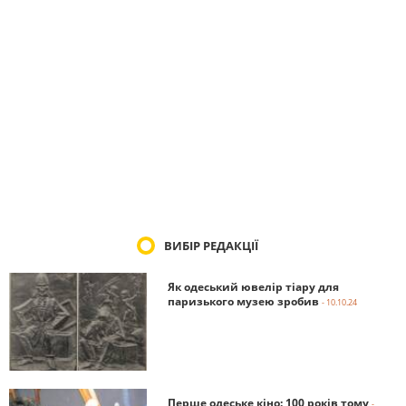
ВИБІР РЕДАКЦІЇ
Як одеський ювелір тіару для
паризького музею зробив
- 10.10.24
Перше одеське кіно: 100 років тому
-