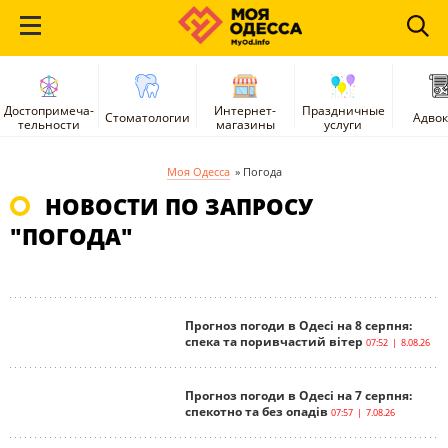
Достопримеча-
Интернет-
Праздничные
Стоматологии
Адво
тельности
магазины
услуги
Моя Одесса
»
Погода
НОВОСТИ ПО ЗАПРОСУ
"ПОГОДА"
Прогноз погоди в Одесі на 8 серпня:
спека та поривчастий вітер
07:52 | 8.08.26
Прогноз погоди в Одесі на 7 серпня:
спекотно та без опадів
07:57 | 7.08.26