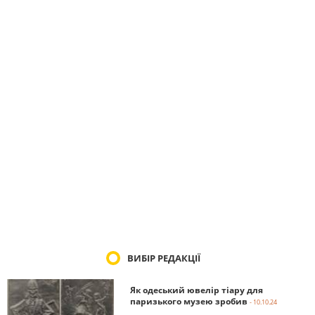
ВИБІР РЕДАКЦІЇ
Як одеський ювелір тіару для
паризького музею зробив
- 10.10.24