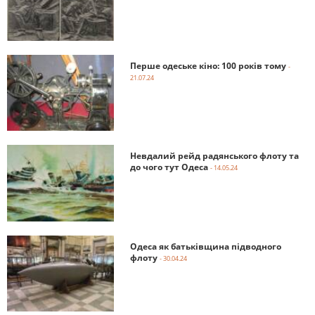
Перше одеське кіно: 100 років тому
-
21.07.24
Невдалий рейд радянського флоту та
до чого тут Одеса
- 14.05.24
Одеса як батьківщина підводного
флоту
- 30.04.24