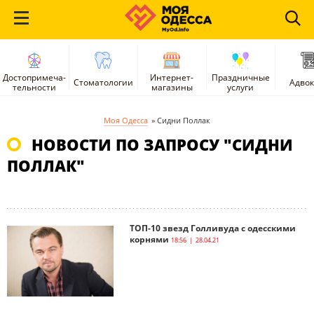
Достопримеча-
Интернет-
Праздничные
Стоматологии
Адво
тельности
магазины
услуги
Моя Одесса
»
Сидни Поллак
НОВОСТИ ПО ЗАПРОСУ "СИДНИ
ПОЛЛАК"
ТОП-10 звезд Голливуда с одесскими
корнями
18:56 | 28.04.21