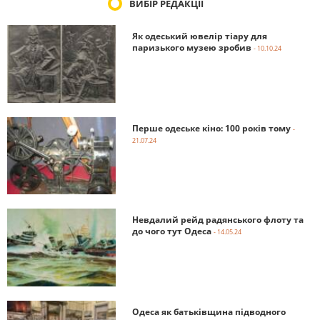
ВИБІР РЕДАКЦІЇ
Як одеський ювелір тіару для
паризького музею зробив
- 10.10.24
Перше одеське кіно: 100 років тому
-
21.07.24
Невдалий рейд радянського флоту та
до чого тут Одеса
- 14.05.24
Одеса як батьківщина підводного