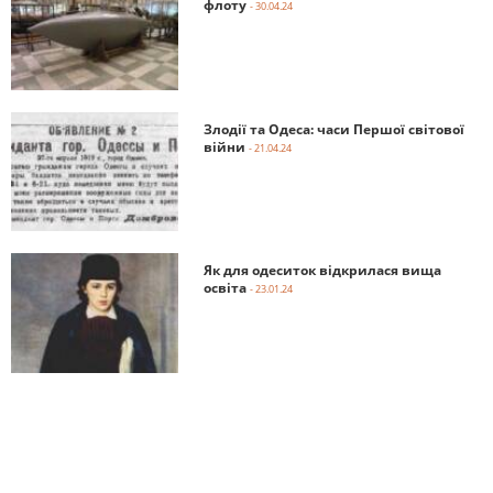
флоту
- 30.04.24
Злодії та Одеса: часи Першої світової
війни
- 21.04.24
Як для одеситок відкрилася вища
освіта
- 23.01.24