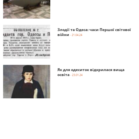
Злодії та Одеса: часи Першої світової
війни
- 21.04.24
Як для одеситок відкрилася вища
освіта
- 23.01.24