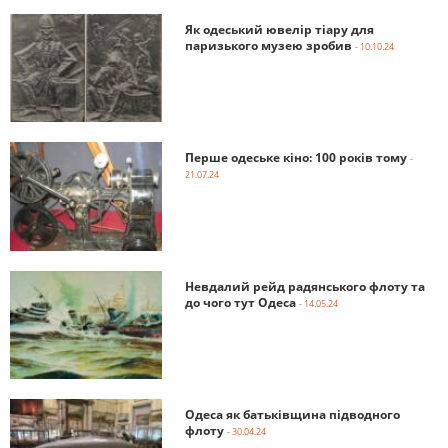
Як одеський ювелір тіару для
паризького музею зробив
- 10.10.24
Перше одеське кіно: 100 років тому
-
21.07.24
Невдалий рейд радянського флоту та
до чого тут Одеса
- 14.05.24
Одеса як батьківщина підводного
флоту
- 30.04.24