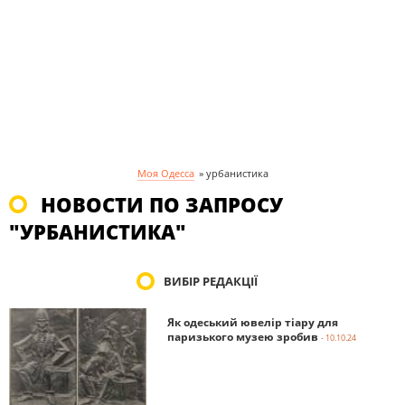
Моя Одесса
»
урбанистика
НОВОСТИ ПО ЗАПРОСУ
"УРБАНИСТИКА"
ВИБІР РЕДАКЦІЇ
Як одеський ювелір тіару для
паризького музею зробив
- 10.10.24