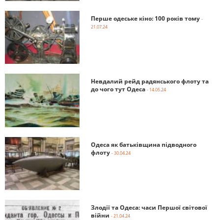
Перше одеське кіно: 100 років тому
-
21.07.24
Невдалий рейд радянського флоту та
до чого тут Одеса
- 14.05.24
Одеса як батьківщина підводного
флоту
- 30.04.24
Злодії та Одеса: часи Першої світової
війни
- 21.04.24