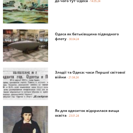
до чого тут Одеса
- 14.05.24
Одеса як батьківщина підводного
флоту
- 30.04.24
Злодії та Одеса: часи Першої світової
війни
- 21.04.24
Як для одеситок відкрилася вища
освіта
- 23.01.24