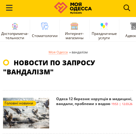
Достопримеча-
Интернет-
Праздничные
Стоматологии
Адво
тельности
магазины
услуги
Моя Одесса
»
вандалізм
НОВОСТИ ПО ЗАПРОСУ
"ВАНДАЛІЗМ"
Одеса 12 березня: корупція в медицині,
Головні новини
вандали, проблеми з водою
19:53 | 12.03.26