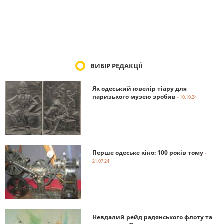
ВИБІР РЕДАКЦІЇ
Як одеський ювелір тіару для
паризького музею зробив
- 10.10.24
Перше одеське кіно: 100 років тому
-
21.07.24
Невдалий рейд радянського флоту та