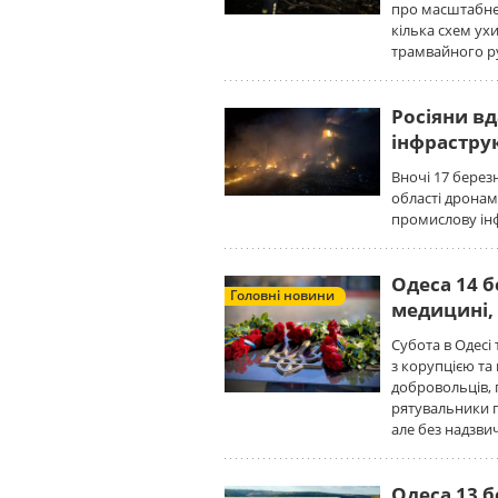
про масштабне 
кілька схем ухи
трамвайного р
Росіяни в
інфрастру
Вночі 17 березн
області дронам
промислову інф
Одеса 14 б
Головні новини
медицині,
Субота в Одесі
з корупцією та
добровольців, 
рятувальники г
але без надзви
Одеса 13 б