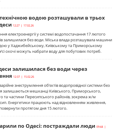
.
технічною водою розташували в трьох
деси
12:27 | 17.02.26
ння електроенергії у системі водопостачання 17 лютого
ів залишилася без води. Міська влада розташувала машини
одою у Хаджибейському, Київському та Приморському
 Усі охочі можуть набрати воду для побутових потреб.
деси залишилася без води через
ення
12:37 | 15.02.26
аварійне знеструмлення об’єктів водопровідної системи без
я залишаються мешканці Київського, Приморського,
о та частини Пересипського районів, зокрема ж/м
есип. Енергетики працюють над відновленням живлення,
повернути протягом дня 15 лютого.
дарили по Одесі: постраждали люди
09:44 |