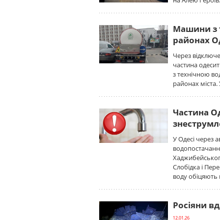
на Алею Героїв
Машини з 
районах О
Через відключе
частина одесит
з технічною в
районах міста.
Частина О
знеструмл
У Одесі через 
водопостачанн
Хаджибейськог
Слобідка і Пер
воду обіцяють 
Росіяни в
12.01.26