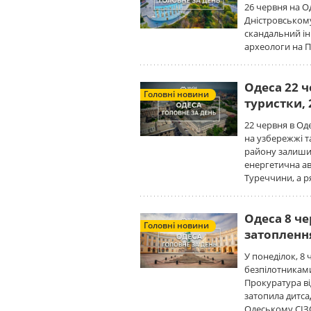
26 червня на О
Дністровському 
скандальний ін
археологи на 
Одеса 22 ч
Головні новини
туристки,
22 червня в О
на узбережжі 
району залишит
енергетична ав
Туреччини, а р
Одеса 8 че
Головні новини
затопленн
У понеділок, 8
безпілотниками
Прокуратура ві
затопила дитса
Одеському СІЗ