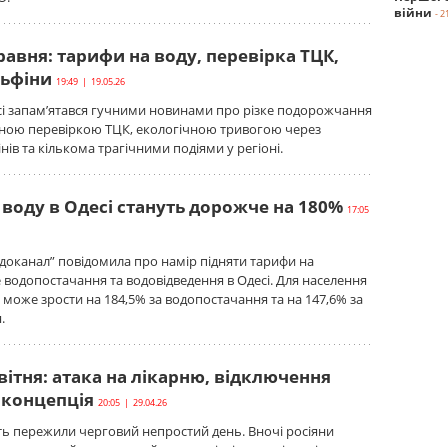
війни
- 2
равня: тарифи на воду, перевірка ТЦК,
льфіни
19:49 | 19.05.26
сі запам’ятався гучними новинами про різке подорожчання
сною перевіркою ТЦК, екологічною тривогою через
нів та кількома трагічними подіями у регіоні.
воду в Одесі стануть дорожче на 180%
17:05
одоканал” повідомила про намір підняти тарифи на
 водопостачання та водовідведення в Одесі. Для населення
г може зрости на 184,5% за водопостачання та на 147,6% за
.
вітня: атака на лікарню, відключення
оконцепція
20:05 | 29.04.26
ть пережили черговий непростий день. Вночі росіяни