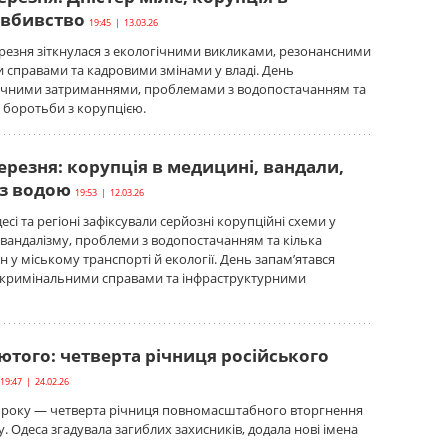
 вбивство
19:45 | 13.03.26
резня зіткнулася з екологічними викликами, резонансними
справами та кадровими змінами у владі. День
гучними затриманнями, проблемами з водопостачанням та
боротьби з корупцією.
ерезня: корупція в медицині, вандали,
з водою
19:53 | 12.03.26
есі та регіоні зафіксували серйозні корупційні схеми у
 вандалізму, проблеми з водопостачанням та кілька
н у міському транспорті й екології. День запам’ятався
кримінальними справами та інфраструктурними
ютого: четверта річниця російського
19:47 | 24.02.26
6 року — четверта річниця повномасштабного вторгнення
у. Одеса згадувала загиблих захисників, додала нові імена