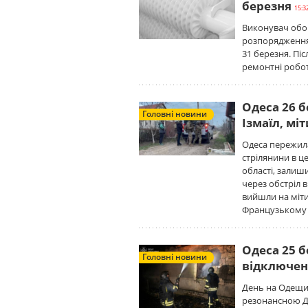
березня
15:3
Виконувач обов
розпорядження
31 березня. Пі
ремонтні робот
Одеса 26 б
Головні новини
Ізмаїл, мі
Одеса пережила
стрілянини в це
області, залиш
через обстріл 
вийшли на міти
Французькому 
Одеса 25 б
Головні новини
відключен
День на Одещин
резонансною Д