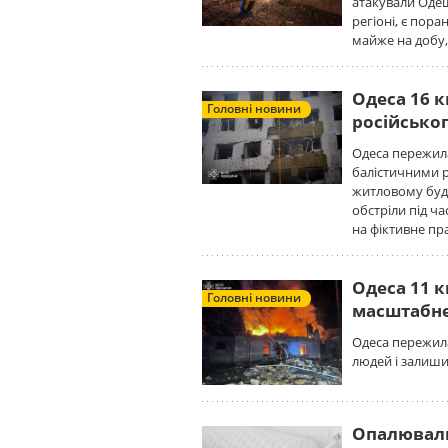
атакували Одещ
регіоні, є пор
майже на добу,
Одеса 16 к
Головні новини
російсько
Одеса пережила
балістичними р
житловому буди
обстріли під ча
на фіктивне пр
Одеса 11 к
Головні новини
масштабне
Одеса пережила
людей і залиши
Опалюваль