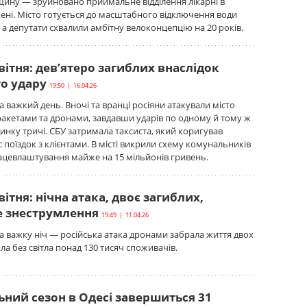
ину — зруйновано приймальне відділення лікарні в
анені. Місто готується до масштабного відключення води
 а депутати схвалили амбітну велоконцепцію на 20 років.
вітня: дев’ятеро загиблих внаслідок
го удару
19:50 | 16.04.26
 важкий день. Вночі та вранці росіяни атакували місто
акетами та дронами, завдавши ударів по одному й тому ж
нку тричі. СБУ затримала таксиста, який коригував
с поїздок з клієнтами. В місті викрили схему комунальників
ацевлаштування майже на 15 мільйонів гривень.
вітня: нічна атака, двоє загиблих,
 знеструмлення
19:49 | 11.04.26
 важку ніч — російська атака дронами забрала життя двох
ла без світла понад 130 тисяч споживачів.
ний сезон в Одесі завершиться 31