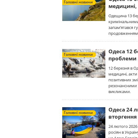
Головні новини
медицині,
Одещина 13 бе
кримінальними 
запам’ятався 
продовженням 
Одеса 12 б
Головні новини
проблеми 
12 березня в Од
медицині, акти
позитивних змі
резонансними 
викликами.
Одеса 24 л
Головні новини
вторгення
24 лютого 202
росіян в Україн