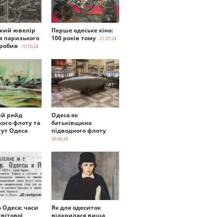
ький ювелір
Перше одеське кіно:
я паризького
100 років тому
- 21.07.24
робив
- 10.10.24
й рейд
Одеса як
кого флоту та
батьківщина
тут Одеса
підводного флоту
-
-
30.04.24
а Одеса: часи
Як для одеситок
вітової
відкрилася вища