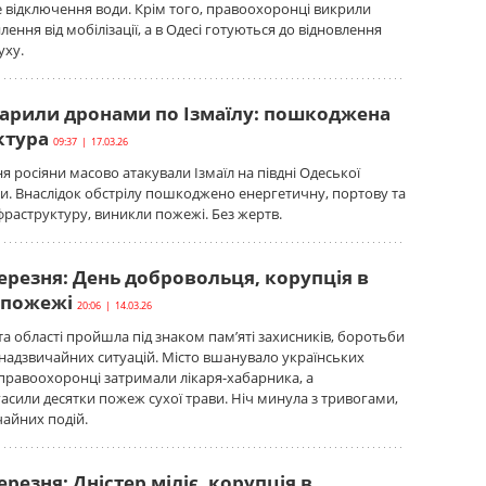
відключення води. Крім того, правоохоронці викрили
лення від мобілізації, а в Одесі готуються до відновлення
уху.
дарили дронами по Ізмаїлу: пошкоджена
ктура
09:37 | 17.03.26
я росіяни масово атакували Ізмаїл на півдні Одеської
и. Внаслідок обстрілу пошкоджено енергетичну, портову та
раструктуру, виникли пожежі. Без жертв.
ерезня: День добровольця, корупція в
 пожежі
20:06 | 14.03.26
 та області пройшла під знаком пам’яті захисників, боротьби
 надзвичайних ситуацій. Місто вшанувало українських
правоохоронці затримали лікаря-хабарника, а
асили десятки пожеж сухої трави. Ніч минула з тривогами,
чайних подій.
ерезня: Дністер міліє, корупція в