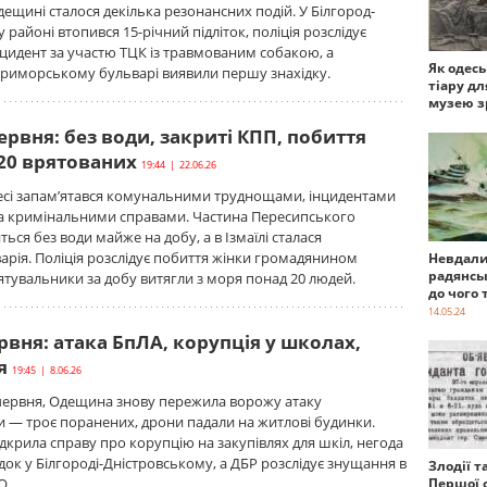
дещині сталося декілька резонансних подій. У Білгород-
районі втопився 15-річний підліток, поліція розслідує
цидент за участю ТЦК із травмованим собакою, а
Як одес
Приморському бульварі виявили першу знахідку.
тіару дл
музею з
ервня: без води, закриті КПП, побиття
 20 врятованих
19:44 | 22.06.26
десі запам’ятався комунальними труднощами, інцидентами
та кримінальними справами. Частина Пересипського
ься без води майже на добу, а в Ізмаїлі сталася
арія. Поліція розслідує побиття жінки громадянином
Невдали
радянсь
ятувальники за добу витягли з моря понад 20 людей.
до чого 
14.05.24
рвня: атака БпЛА, корупція у школах,
я
19:45 | 8.06.26
 червня, Одещина знову пережила ворожу атаку
 — троє поранених, дрони падали на житлові будинки.
дкрила справу про корупцію на закупівлях для шкіл, негода
док у Білгороді-Дністровському, а ДБР розслідує знущання в
Злодії т
О.
Першої с