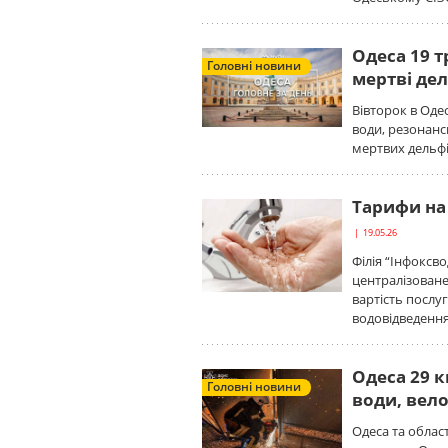
Одеса 19 т
Головні новини
мертві де
Вівторок в Оде
води, резонан
мертвих дельфі
Тарифи на 
| 19.05.26
Філія “Інфоксв
централізоване
вартість послу
водовідведення
Одеса 29 к
Головні новини
води, вел
Одеса та облас