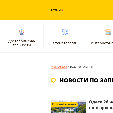
Статьи
Достопримеча-
Стоматологии
Интернет-м
тельности
Моя Одесса
»
водопостачання
НОВОСТИ ПО ЗАП
Одеса 26 ч
Головні новини
нові архео