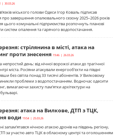
2 | 30.03.26
’язків міського голови Одеси Ігор Коваль підписав
 про завершення опалювального сезону 2025–2026 років
сля цього комунальні підприємства розпочнуть планові
и систем опалення та гарячого водопостачання.
ерезня: стрілянина в місті, атака на
тинг проти знесення
19:46 | 26.03.26
 непростий день: від нічної ворожої атаки до трагічної
нтрі міста. Росіяни атакували енергооб’єкти на півдні
ивши без світла понад 33 тисячі абонентів. У Вилковому
виникли проблеми з водопостачанням. Водночас одесити
нг, вимагаючи захисту пам’ятки архітектури на
бульварі.
ерезня: атака на Вилкове, ДТП з ТЦК,
ня води
19:54 | 25.03.26
і запам’ятався нічною атакою дронів на південь регіону,
ТП за участю авто ТЦК в обласному центрі та оголошенням