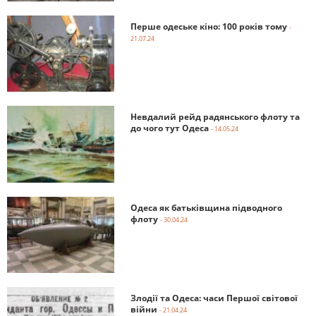
Перше одеське кіно: 100 років тому
-
21.07.24
Невдалий рейд радянського флоту та
до чого тут Одеса
- 14.05.24
Одеса як батьківщина підводного
флоту
- 30.04.24
Злодії та Одеса: часи Першої світової
війни
- 21.04.24