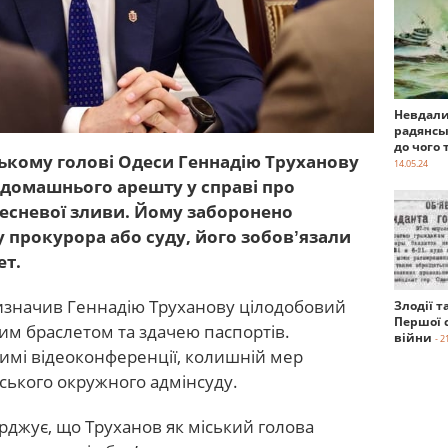
Невдали
радянсь
до чого 
ькому голові Одеси Геннадію Труханову
14.05.24
і домашнього арешту у справі про
ресневої зливи. Йому заборонено
у прокурора або суду, його зобовʼязали
ет.
изначив Геннадію Труханову цілодобовий
Злодії т
Першої с
м браслетом та здачею паспортів.
війни
- 2
имі відеоконференції, колишній мер
ського окружного адмінсуду.
джує, що Труханов як міський голова