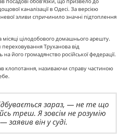
 посадові обов’язки, що призвело до
ової каналізації в Одесі. За версією
есневої зливи спричинило значні підтоплення
 місяці цілодобового домашнього арешту.
 переховування Труханова від
 на його громадянство російської федерації.
ав клопотання, називаючи справу частиною
ебе.
ідбувається зараз, — не те що
ийсь треш. Я зовсім не розумію
 — заявив він у суді.