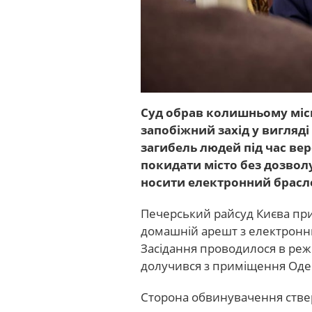
Суд обрав колишньому міс
запобіжний захід у вигляд
загибель людей під час ве
покидати місто без дозвол
носити електронний брасл
Печерський райсуд Києва пр
домашній арешт з електронни
Засідання проводилося в реж
долучився з приміщення Оде
Сторона обвинувачення ствер