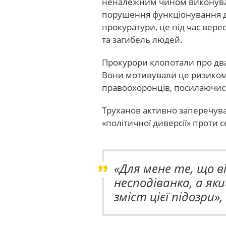
неналежним чином виконував
порушення функціонування дощ
прокуратури, це під час вер
та загибель людей.
Прокурори клопотали про два
Вони мотивували це ризиком
правоохоронців, посилаючись
Труханов активно заперечув
«політичної диверсії» проти с
Для мене те, що в
несподіванка, а як
зміст цієї підозри
,