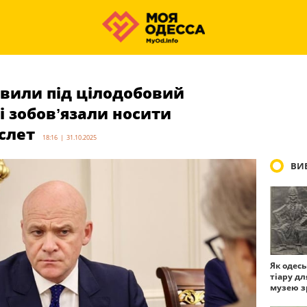
авили під цілодобовий
 зобовʼязали носити
слет
18:16 | 31.10.2025
ВИБ
Як одес
тіару дл
музею з