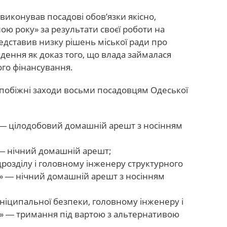
виконував посадові обов’язки якісно,
ю року» за результати своєї роботи на
едставив низку рішень міської ради про
дення як доказ того, що влада займалася
го фінансування.
апобіжні заходи восьми посадовцям Одеської
 ― цілодобовий домашній арешт з носінням
 ― нічний домашній арешт;
розділу і головному інженеру структурного
и» ― нічний домашній арешт з носінням
іципальної безпеки, головному інженеру і
и» ― тримання під вартою з альтернативою