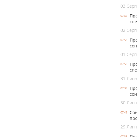
03 Серп
Про
07:49
спе
02 Серп
Про
07:58
сон
01 Серп
Про
07:50
спе
31 Лип
Про
07:38
сон
30 Лип
Сон
07:49
про
29 Лип
Про
07:35