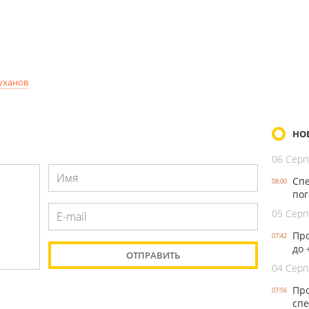
уханов
НО
06 Серп
Спе
08:00
пог
05 Серп
Про
07:42
до 
04 Серп
Про
07:56
спе