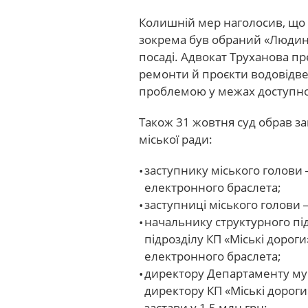
Колишній мер наголосив, що 
зокрема був обраний «Людино
посаді. Адвокат Труханова пр
ремонти й проєкти водовідве
проблемою у межах доступно
Також 31 жовтня суд обрав з
міської ради:
заступнику міського голови
електронного браслета;
заступниці міського голови
начальнику структурного під
підрозділу КП «Міські дорог
електронного браслета;
директору Департаменту мун
директору КП «Міські дорог
застави у 1,5 млн грн;