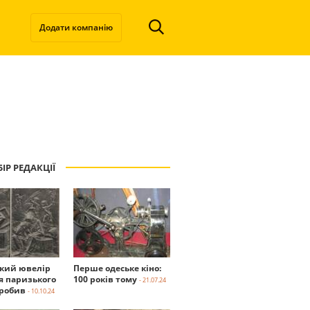
Додати компанію
ІР РЕДАКЦІЇ
ький ювелір
Перше одеське кіно:
я паризького
100 років тому
- 21.07.24
робив
- 10.10.24