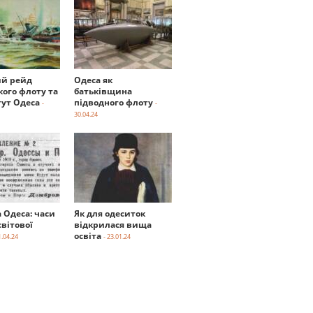
й рейд
Одеса як
кого флоту та
батьківщина
тут Одеса
підводного флоту
-
-
30.04.24
а Одеса: часи
Як для одеситок
вітової
відкрилася вища
освіта
1.04.24
- 23.01.24