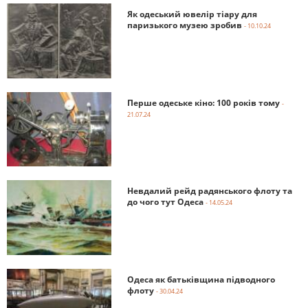
Як одеський ювелір тіару для
паризького музею зробив
- 10.10.24
Перше одеське кіно: 100 років тому
-
21.07.24
Невдалий рейд радянського флоту та
до чого тут Одеса
- 14.05.24
Одеса як батьківщина підводного
флоту
- 30.04.24