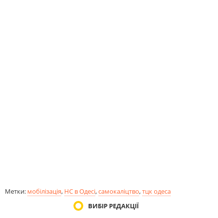
Метки:
мобілізація
,
НС в Одесі
,
самокаліцтво
,
тцк одеса
ВИБІР РЕДАКЦІЇ