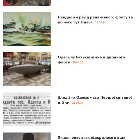
Невдалий рейд радянського флоту та
до чого тут Одеса
- 14.05.24
Одеса як батьківщина підводного
флоту
- 30.04.24
Злодії та Одеса: часи Першої світової
війни
- 21.04.24
Як для одеситок відкрилася вища