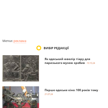
Метки:
реклама
ВИБІР РЕДАКЦІЇ
Як одеський ювелір тіару для
паризького музею зробив
- 10.10.24
Перше одеське кіно: 100 років тому
-
21.07.24