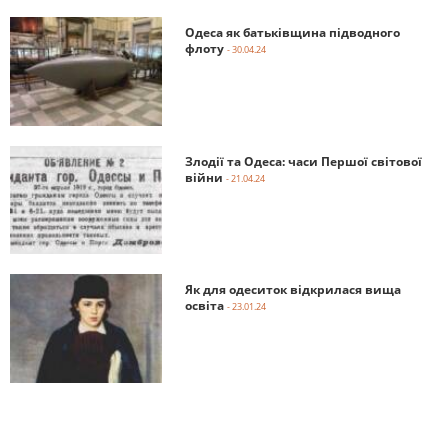
Одеса як батьківщина підводного
флоту
- 30.04.24
Злодії та Одеса: часи Першої світової
війни
- 21.04.24
Як для одеситок відкрилася вища
освіта
- 23.01.24