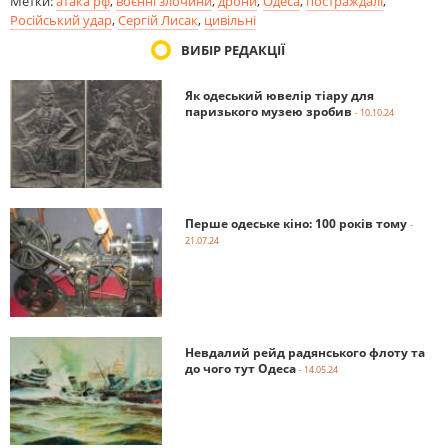
Метки:
атака рф
,
воєнні злочини
,
дрони
,
Одеса
,
постраждалі
,
Російський удар
,
Сергій Лисак
,
цивільні
ВИБІР РЕДАКЦІЇ
Як одеський ювелір тіару для
паризького музею зробив
- 10.10.24
Перше одеське кіно: 100 років тому
-
21.07.24
Невдалий рейд радянського флоту та
до чого тут Одеса
- 14.05.24