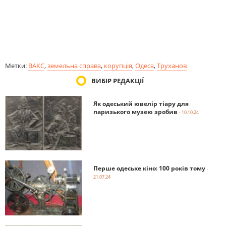
Метки:
ВАКС
,
земельна справа
,
корупція
,
Одеса
,
Труханов
ВИБІР РЕДАКЦІЇ
Як одеський ювелір тіару для
паризького музею зробив
- 10.10.24
Перше одеське кіно: 100 років тому
-
21.07.24