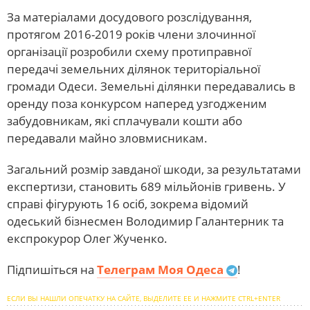
За матеріалами досудового розслідування,
протягом 2016-2019 років члени злочинної
організації розробили схему протиправної
передачі земельних ділянок територіальної
громади Одеси. Земельні ділянки передавались в
оренду поза конкурсом наперед узгодженим
забудовникам, які сплачували кошти або
передавали майно зловмисникам.
Загальний розмір завданої шкоди, за результатами
експертизи, становить 689 мільйонів гривень. У
справі фігурують 16 осіб, зокрема відомий
одеський бізнесмен Володимир Галантерник та
експрокурор Олег Жученко.
Підпишіться на
Телеграм Моя Одеса
!
ЕСЛИ ВЫ НАШЛИ ОПЕЧАТКУ НА САЙТЕ, ВЫДЕЛИТЕ ЕЕ И НАЖМИТЕ CTRL+ENTER