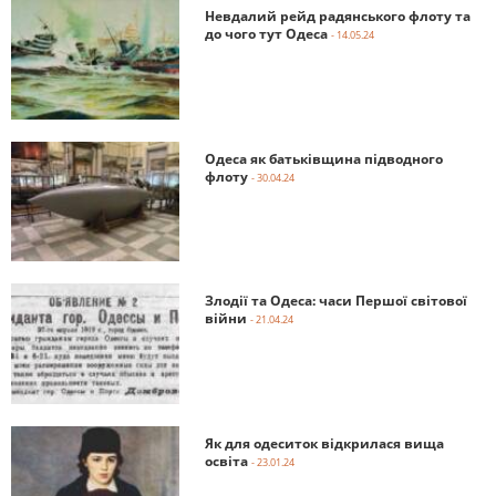
Невдалий рейд радянського флоту та
до чого тут Одеса
- 14.05.24
Одеса як батьківщина підводного
флоту
- 30.04.24
Злодії та Одеса: часи Першої світової
війни
- 21.04.24
Як для одеситок відкрилася вища
освіта
- 23.01.24