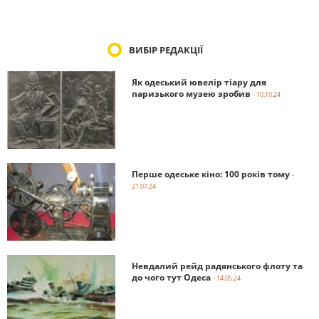
ВИБІР РЕДАКЦІЇ
Як одеський ювелір тіару для
паризького музею зробив
- 10.10.24
Перше одеське кіно: 100 років тому
-
21.07.24
Невдалий рейд радянського флоту та
до чого тут Одеса
- 14.05.24