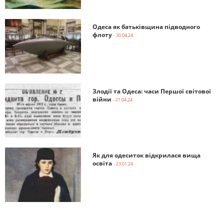
Одеса як батьківщина підводного
флоту
- 30.04.24
Злодії та Одеса: часи Першої світової
війни
- 21.04.24
Як для одеситок відкрилася вища
освіта
- 23.01.24