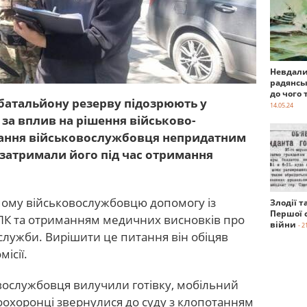
Невдали
радянсь
до чого 
 батальйону резерву підозрюють у
14.05.24
 за вплив на рішення військово-
знання військовослужбовця непридатним
затримали його під час отримання
ому військовослужбовцю допомогу із
Злодії т
Першої с
К та отриманням медичних висновків про
війни
- 2
служби. Вирішити це питання він обіцяв
ісії.
овослужбовця вилучили готівку, мобільний
оохоронці звернулися до суду з клопотанням