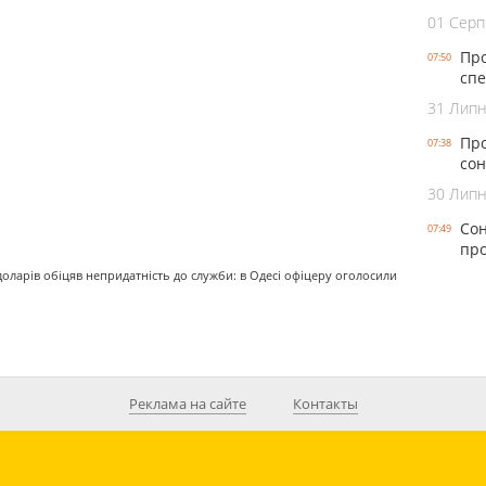
01 Серп
Про
07:50
спе
31 Лип
Про
07:38
сон
30 Лип
Сон
07:49
про
 доларів обіцяв непридатність до служби: в Одесі офіцеру оголосили
Реклама на сайте
Контакты