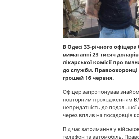
В Одесі 33-річного офіцера
вимаганні 23 тисяч доларів
лікарської комісії про ви
до служби. Правоохоронці 
грошей 16 червня.
Офіцер запропонував знайом
повторним проходженням ВЛ
непридатність до подальшої 
через вплив на посадовців ком
Під час затримання у військ
телефон та автомобіль. Прав