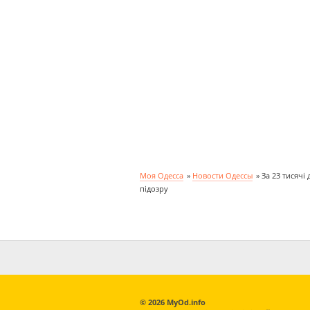
Моя Одесса
»
Новости Одессы
»
За 23 тисячі
підозру
© 2026 MyOd.info