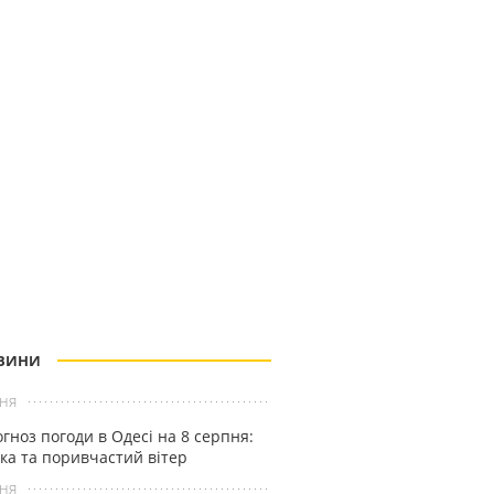
ВИНИ
ня
гноз погоди в Одесі на 8 серпня:
ка та поривчастий вітер
ня