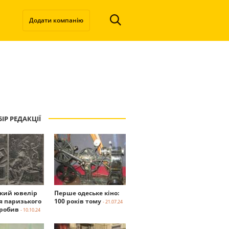
Додати компанію
ІР РЕДАКЦІЇ
ький ювелір
Перше одеське кіно:
я паризького
100 років тому
- 21.07.24
робив
- 10.10.24