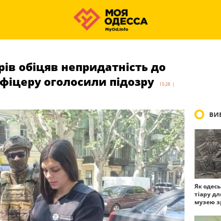
рів обіцяв непридатність до
офіцеру оголосили підозру
15:28 |
ВИБ
Як одес
тіару дл
музею з