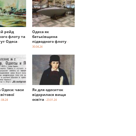
й рейд
Одеса як
кого флоту та
батьківщина
тут Одеса
підводного флоту
-
-
30.04.24
а Одеса: часи
Як для одеситок
вітової
відкрилася вища
освіта
1.04.24
- 23.01.24