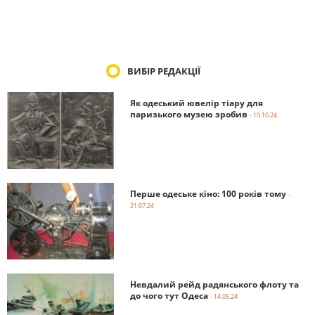
ВИБІР РЕДАКЦІЇ
Як одеський ювелір тіару для
паризького музею зробив
- 10.10.24
Перше одеське кіно: 100 років тому
-
21.07.24
Невдалий рейд радянського флоту та
до чого тут Одеса
- 14.05.24