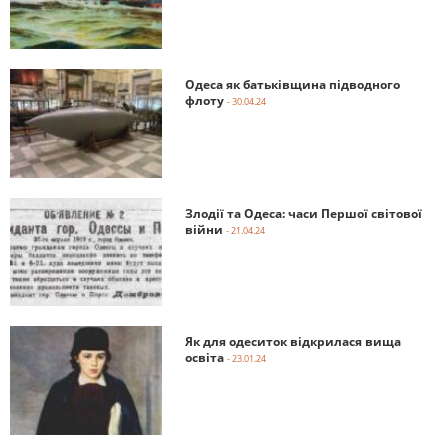
Одеса як батьківщина підводного
флоту
- 30.04.24
Злодії та Одеса: часи Першої світової
війни
- 21.04.24
Як для одеситок відкрилася вища
освіта
- 23.01.24