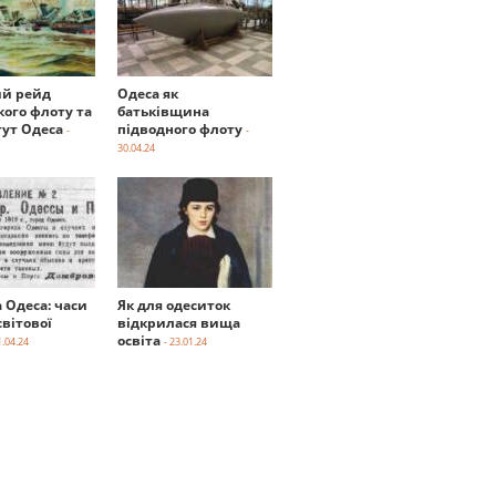
й рейд
Одеса як
кого флоту та
батьківщина
тут Одеса
підводного флоту
-
-
30.04.24
а Одеса: часи
Як для одеситок
вітової
відкрилася вища
освіта
1.04.24
- 23.01.24