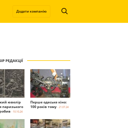
Додати компанію
ІР РЕДАКЦІЇ
ький ювелір
Перше одеське кіно:
я паризького
100 років тому
- 21.07.24
робив
- 10.10.24