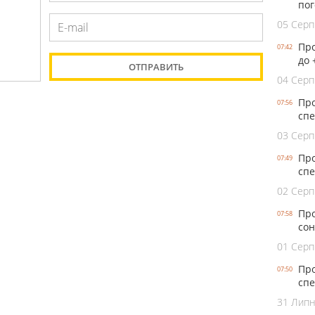
пог
05 Серп
Про
07:42
до 
04 Серп
Про
07:56
спе
03 Серп
Про
07:49
спе
02 Серп
Про
07:58
сон
01 Серп
Про
07:50
спе
31 Лип