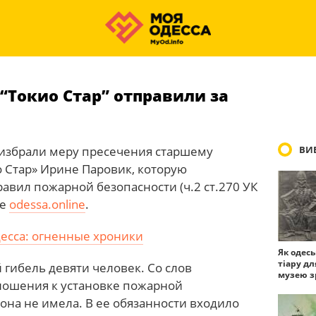
“Токио Стар” отправили за
е избрали меру пресечения старшему
ВИБ
о Стар» Ирине Паровик, которую
авил пожарной безопасности (ч.2 ст.270 УК
ие
odessa.online
.
десса: огненные хроники
Як одес
тіару дл
 гибель девяти человек. Со слов
музею з
ношения к установке пожарной
 она не имела. В ее обязанности входило