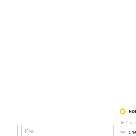
НО
06 Серп
Спе
08:00