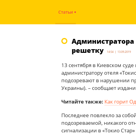
Статьи
Администратора 
решетку
14:54 | 13.09.2019
13 сентября в Киевском суд
администратору отеля «Токи
подозревают в нарушении пр
Украины). – сообщает издан
Читайте также:
Как горит О
Последнее повлекло за собой
подозреваемой, никакого от
сигнализации в «Токио Стар»