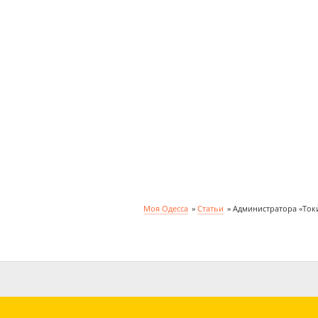
Моя Одесса
»
Cтатьи
»
Администратора «Токи