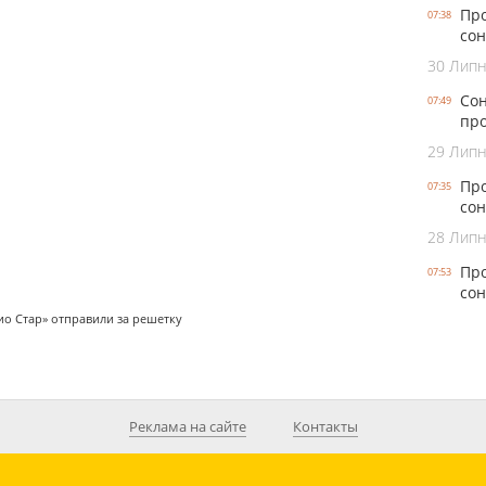
Про
07:38
сон
30 Лип
Сон
07:49
про
29 Лип
Про
07:35
сон
28 Лип
Про
07:53
сон
о Стар» отправили за решетку
Реклама на сайте
Контакты