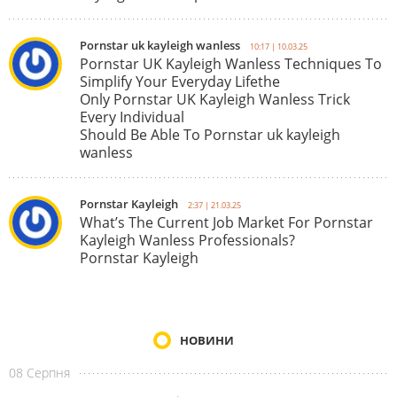
Pornstar uk kayleigh wanless
10:17 | 10.03.25
Pornstar UK Kayleigh Wanless Techniques To
Simplify Your Everyday Lifethe
Only Pornstar UK Kayleigh Wanless Trick
Every Individual
Should Be Able To Pornstar uk kayleigh
wanless
Pornstar Kayleigh
2:37 | 21.03.25
What’s The Current Job Market For Pornstar
Kayleigh Wanless Professionals?
Pornstar Kayleigh
НОВИНИ
08 Серпня