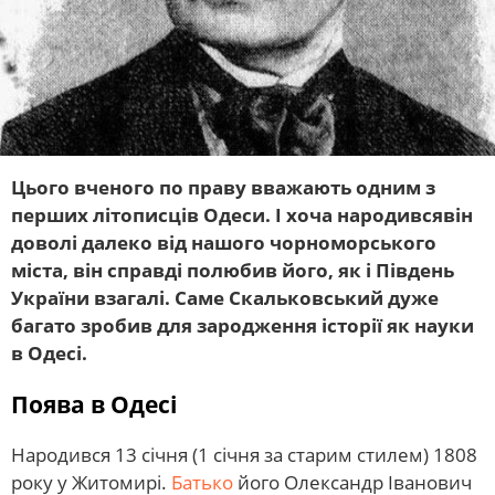
Цього вченого по праву вважають одним з
перших літописців Одеси. І хоча народивсявін
доволі далеко від нашого чорноморського
міста, він справді полюбив його, як і Південь
України взагалі. Саме Скальковський дуже
багато зробив для зародження історії як науки
в Одесі.
Поява в Одесі
Народився 13 січня (1 січня за старим стилем) 1808
року у Житомирі.
Батько
його Олександр Іванович