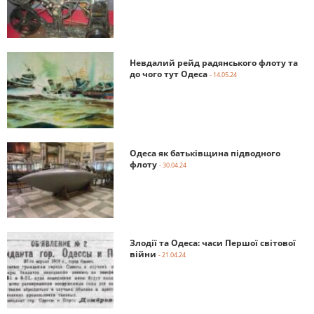
Невдалий рейд радянського флоту та
до чого тут Одеса
- 14.05.24
Одеса як батьківщина підводного
флоту
- 30.04.24
Злодії та Одеса: часи Першої світової
війни
- 21.04.24