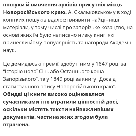
пошуки й вивчення архівів присутніх місць
Новоросійського краю.
А. Скальковському в ході
копітких пошуків вдалося виявити найцінніші
матеріали, у тому числі про запорізьке козацтво, на
основі яких їм було написано низку книг, які
принесли йому популярність та нагороди Академії
наук.
Це демидівські премії, здобуті ним у 1847 році за
“Історію нової Січі, або Останнього коша
Запорізького”, та у 1849 році за книгу “Досвід
статистичного опису Новоросійського краю”.
Обидві ці книги високо оцінювалися
сучасниками і не втратили цінності й досі,
оскільки містять тексти найважливіших
документів, частина яких згодом була
втрачена.