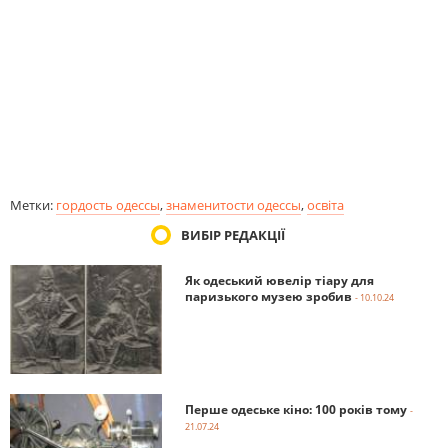
Метки:
гордость одессы
,
знаменитости одессы
,
освіта
ВИБІР РЕДАКЦІЇ
Як одеський ювелір тіару для
паризького музею зробив
- 10.10.24
Перше одеське кіно: 100 років тому
-
21.07.24