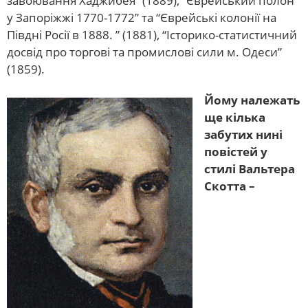
завоювання Хаджибея” (1889), “Єврейський полон
у Запоріжжі 1770-1772” та “Єврейські колонії на
Півдні Росії в 1888. ” (1881), “Історико-статистичний
досвід про торгові та промислові сили м. Одеси”
(1859).
Йому належать
ще кілька
забутих нині
повістей у
стилі Вальтера
Скотта –