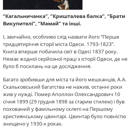
“Кагальничанка”, “Кришталева балка”, “Брати
Викупителі”, “Мамай” та інші.
І, звичайно, особливо слід назвати його “Перше
тридцятиріччя історії міста Одеси. 1793-1823”.
Книга вперше побачила світ в Одесі 1837 року.
Немає жодної серйозної праці з історії Одеси, де не
було б посилань на це дослідження.
Багато зробивши для міста та його мешканців, А.А.
Скальковський багатства не нажив, останні роки
жив у нужді. Помер Аполлон Олександрович 10
січня 1899 (29 грудня 1898 за старим стилем) і був
похований у фамільному склепі на Першому
християнському цвинтарі. Цвинтар було повністю
знищено у 1930-х роках.