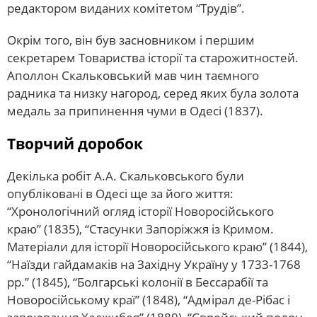
редактором виданих комітетом “Трудів”.
Окрім того, він був засновником і першим
секретарем Товариства історії та старожитностей.
Аполлон Скальковський мав чин таємного
радника та низку нагород, серед яких була золота
медаль за припинення чуми в Одесі (1837).
Творчий доробок
Декілька робіт А.А. Скальковського були
опубліковані в Одесі ще за його життя:
“Хронологічний огляд історії Новоросійського
краю” (1835), “Стасунки Запоріжжя із Кримом.
Матеріали для історії Новоросійського краю” (1844),
“Наїзди гайдамаків на Західну Україну у 1733-1768
рр.” (1845), “Болгарські колонії в Бессарабії та
Новоросійському краї” (1848), “Адмірал де-Рібас і