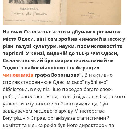
На очах Скальковського відбувався розвиток
міста Одеси, він і сам зробив чималий внесок у
різні галузі культури, науки, промисловості та
торгівлі. У книзі, виданій до 100-річчя Одеси,
Скальковський був охарактеризований як
“один із найосвіченіших і найкращих
чиновників
графа Воронцова”.
Він активно
сприяв створенню в Одесі міської публічної
бібліотеки, в яку пізніше передав багато своїх
робіт; брав участь у підготовці відкриття Одеського
університету та комерційного училища, був
завідувачем місцевого архіву Міністерства
Внутрішніх Справ, організував статистичний
комітет та кілька років був його директором та