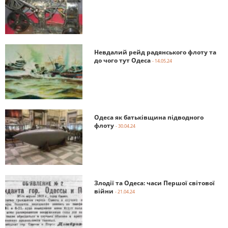
Невдалий рейд радянського флоту та
до чого тут Одеса
- 14.05.24
Одеса як батьківщина підводного
флоту
- 30.04.24
Злодії та Одеса: часи Першої світової
війни
- 21.04.24