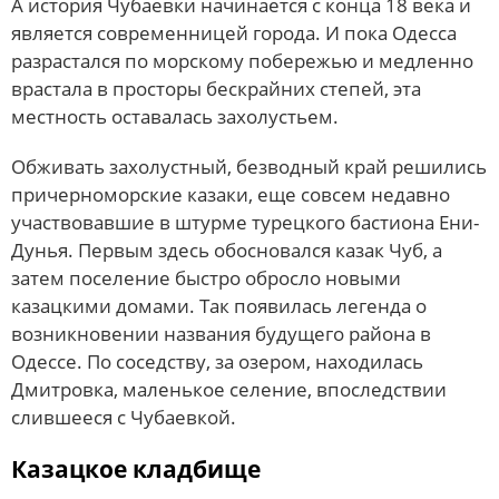
А история Чубаевки начинается с конца 18 века и
является современницей города. И пока Одесса
разрастался по морскому побережью и медленно
врастала в просторы бескрайних степей, эта
местность оставалась захолустьем.
Обживать захолустный, безводный край решились
причерноморские казаки, еще совсем недавно
участвовавшие в штурме турецкого бастиона Ени-
Дунья. Первым здесь обосновался казак Чуб, а
затем поселение быстро обросло новыми
казацкими домами. Так появилась легенда о
возникновении названия будущего района в
Одессе. По соседству, за озером, находилась
Дмитровка, маленькое селение, впоследствии
слившееся с Чубаевкой.
Казацкое кладбище