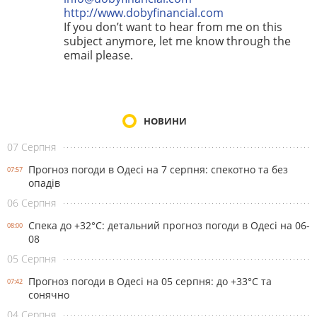
http://www.dobyfinancial.com
If you don’t want to hear from me on this
subject anymore, let me know through the
email please.
НОВИНИ
07 Серпня
Прогноз погоди в Одесі на 7 серпня: спекотно та без
07:57
опадів
06 Серпня
Спека до +32°С: детальний прогноз погоди в Одесі на 06-
08:00
08
05 Серпня
Прогноз погоди в Одесі на 05 серпня: до +33°С та
07:42
сонячно
04 Серпня