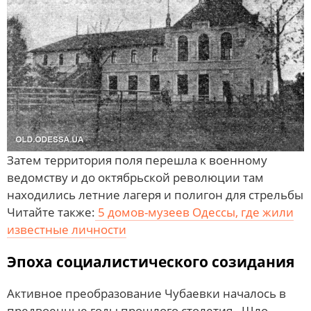
Затем территория поля перешла к военному
ведомству и до октябрьской революции там
находились летние лагеря и полигон для стрельбы
Читайте также:
5 домов-музеев Одессы, где жили
известные личности
Эпоха социалистического созидания
Активное преобразование Чубаевки началось в
предвоенные годы прошлого столетия. Шло