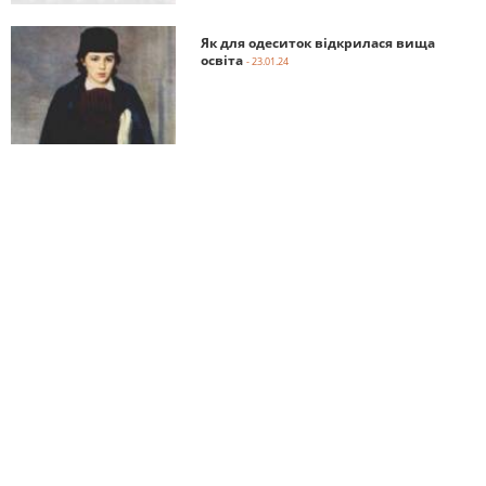
Як для одеситок відкрилася вища
освіта
- 23.01.24