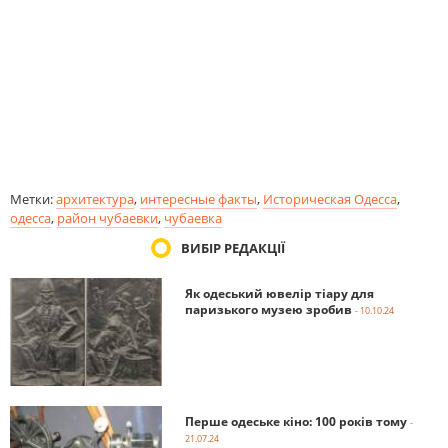
Метки:
архитектура
,
интересные факты
,
Историческая Одесса
,
одесса
,
район чубаевки
,
чубаевка
ВИБІР РЕДАКЦІЇ
Як одеський ювелір тіару для
паризького музею зробив
- 10.10.24
Перше одеське кіно: 100 років тому
-
21.07.24