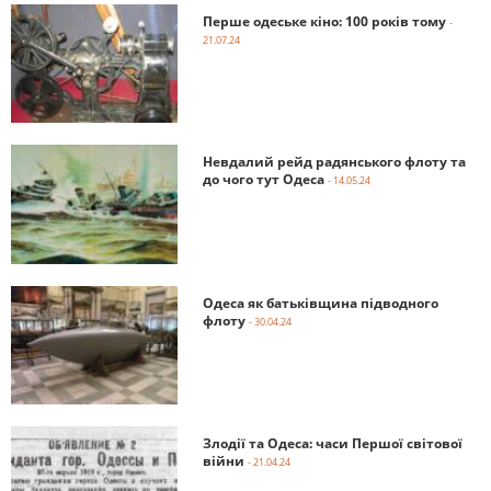
Перше одеське кіно: 100 років тому
-
21.07.24
Невдалий рейд радянського флоту та
до чого тут Одеса
- 14.05.24
Одеса як батьківщина підводного
флоту
- 30.04.24
Злодії та Одеса: часи Першої світової
війни
- 21.04.24