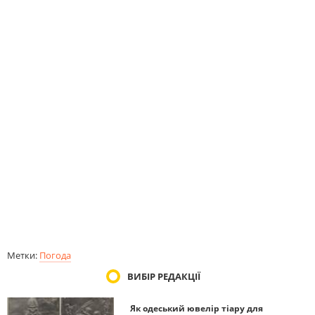
Метки:
Погода
ВИБІР РЕДАКЦІЇ
Як одеський ювелір тіару для