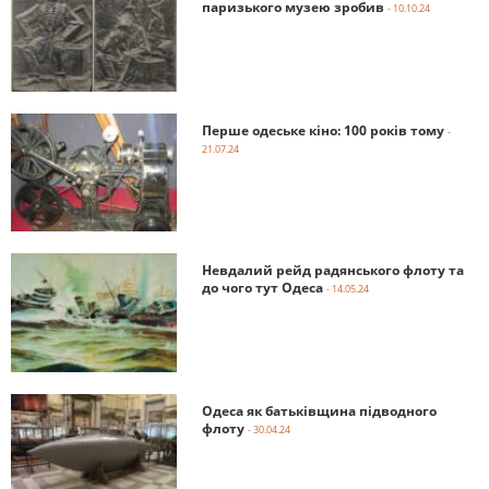
паризького музею зробив
- 10.10.24
Перше одеське кіно: 100 років тому
-
21.07.24
Невдалий рейд радянського флоту та
до чого тут Одеса
- 14.05.24
Одеса як батьківщина підводного
флоту
- 30.04.24