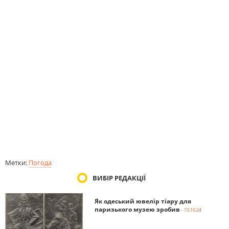
Метки:
Погода
ВИБІР РЕДАКЦІЇ
Як одеський ювелір тіару для
паризького музею зробив
- 10.10.24