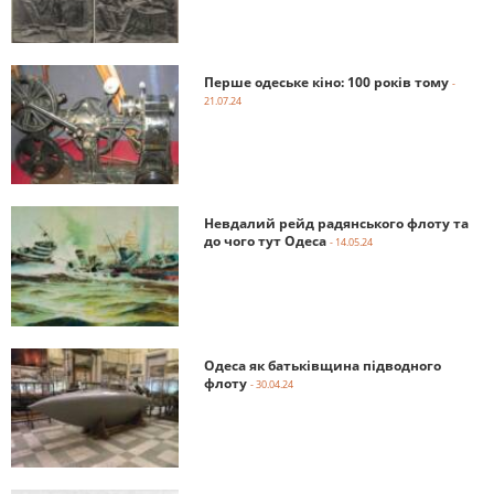
Перше одеське кіно: 100 років тому
-
21.07.24
Невдалий рейд радянського флоту та
до чого тут Одеса
- 14.05.24
Одеса як батьківщина підводного
флоту
- 30.04.24