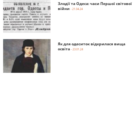
Злодії та Одеса: часи Першої світової
війни
- 21.04.24
Як для одеситок відкрилася вища
освіта
- 23.01.24