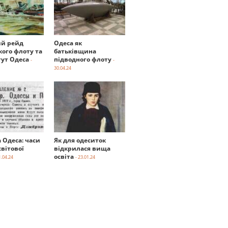
й рейд
Одеса як
кого флоту та
батьківщина
тут Одеса
підводного флоту
-
-
30.04.24
а Одеса: часи
Як для одеситок
вітової
відкрилася вища
освіта
1.04.24
- 23.01.24