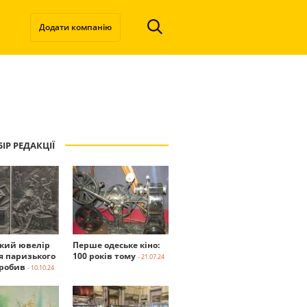
Додати компанію
ІР РЕДАКЦІЇ
ький ювелір
Перше одеське кіно:
я паризького
100 років тому
- 21.07.24
робив
- 10.10.24