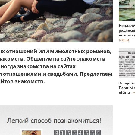
Невдали
радянсь
до чого 
14.05.24
ных отношений или мимолетных романов,
накомств. Общение на сайте знакомств
иногда знакомства на сайтах
и отношениями и свадьбами. Предлагаем
айтов знакомств.
Злодії т
Першої с
війни
- 2