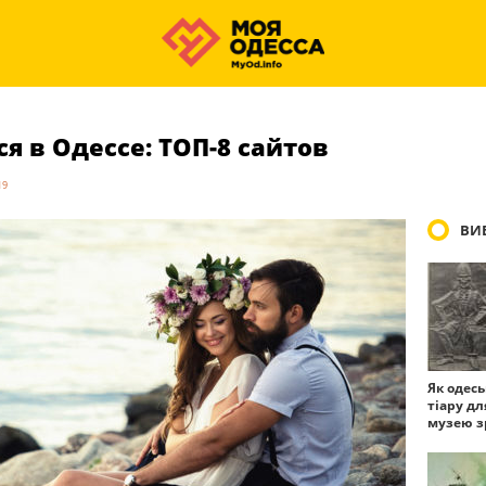
я в Одессе: ТОП-8 сайтов
19
ВИБ
Як одес
тіару дл
музею з