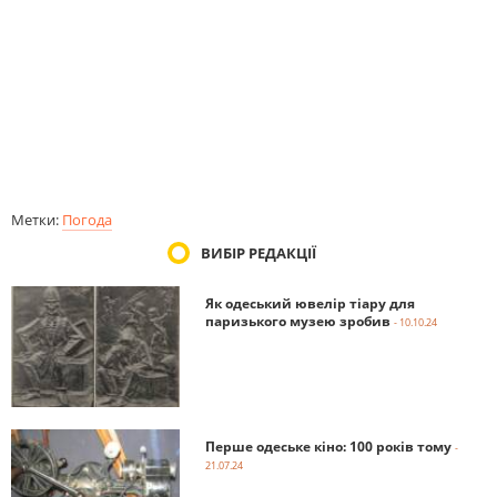
Метки:
Погода
ВИБІР РЕДАКЦІЇ
Як одеський ювелір тіару для
паризького музею зробив
- 10.10.24
Перше одеське кіно: 100 років тому
-
21.07.24