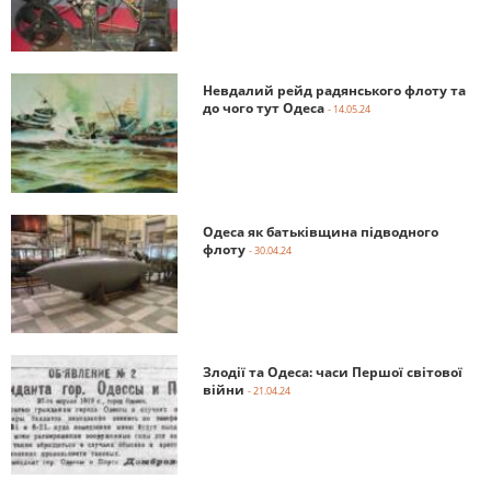
Невдалий рейд радянського флоту та
до чого тут Одеса
- 14.05.24
Одеса як батьківщина підводного
флоту
- 30.04.24
Злодії та Одеса: часи Першої світової
війни
- 21.04.24