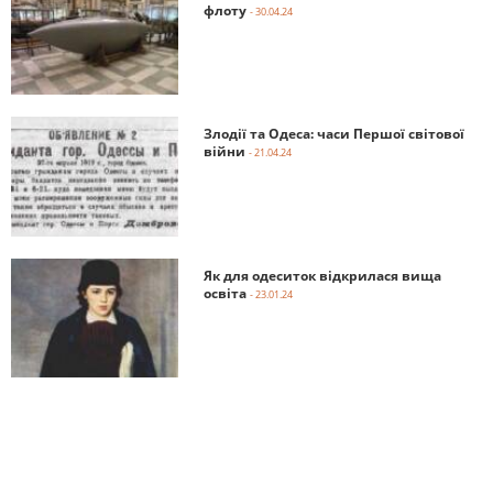
флоту
- 30.04.24
Злодії та Одеса: часи Першої світової
війни
- 21.04.24
Як для одеситок відкрилася вища
освіта
- 23.01.24