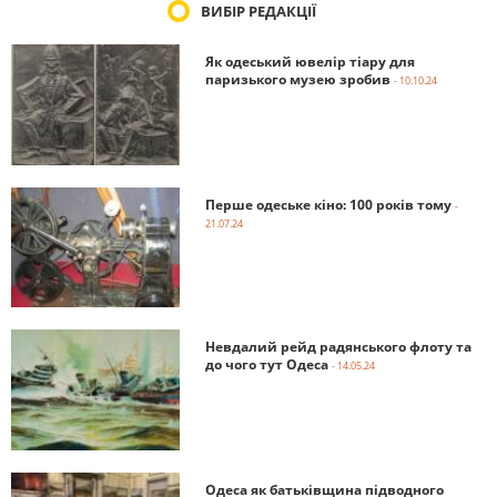
ВИБІР РЕДАКЦІЇ
Як одеський ювелір тіару для
паризького музею зробив
- 10.10.24
Перше одеське кіно: 100 років тому
-
21.07.24
Невдалий рейд радянського флоту та
до чого тут Одеса
- 14.05.24
Одеса як батьківщина підводного